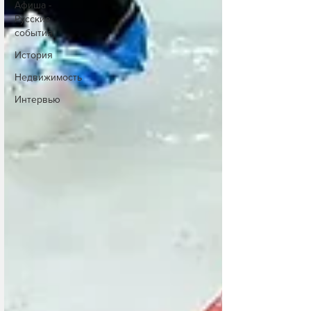
Афиша -
Русские
события
История
Недвижимость
Интервью