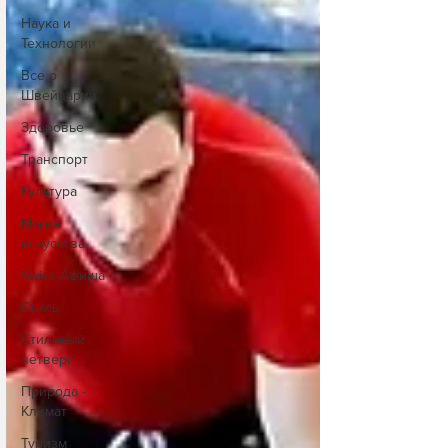
Наука и
Технологии
Все о
Швейцарии
Здоровье
Транспорт
Культура
Магия
искусства
Swiss Афиша
Стиль
Стильный
четверг
Природа -
Климат
Туризм