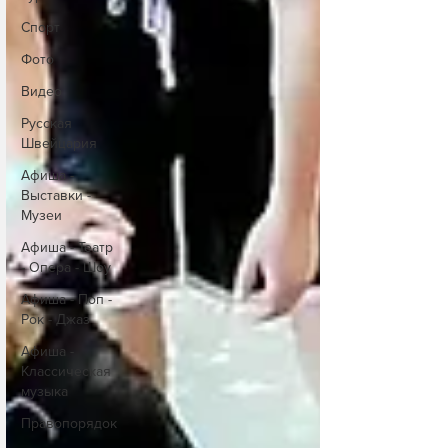
Спорт
Фото
Видео
Русская
Швейцария
Афиша -
Выставки -
Музеи
Афиша - Театр
- Опера - Шоу
Афиша - Поп -
Рок - Джаз
Афиша -
Классическая
музыка
Правопорядок