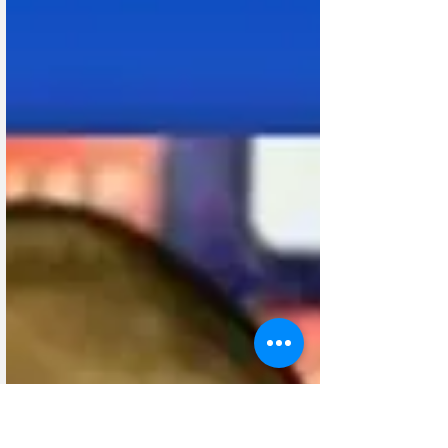
Сумасшедшая идея Женевы удивила всю Швейцарию