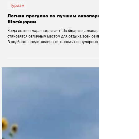
26 июн.
Туризм
Летняя прогулка по лучшим аквапаркам
Швейцарии
Когда летняя жара накрывает Швейцарию, аквапарки
становятся отличным местом для отдыха всей семьёй.
В подборке представлены пять самых популярных
водных комплексов страны – от крупнейшего Alpamare
до уютного Säntispark. Горки, бассейны, SPA-зоны и
развлечения помогут провести выходные ярко и с
комфортом.