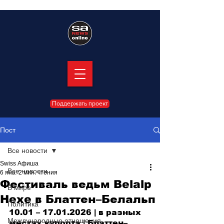
Поддержать проект
Пост
Все новости
Swiss Афиша
Все новости
6 янв.
2 мин. чтения
Фестиваль ведьм Belalp
В мире
Hexe в Блаттен–Белальп
Политика
10.01 
–
 17.01.2026 | 
в разных 
Международные отношения
местах курорта 
| Блаттен–