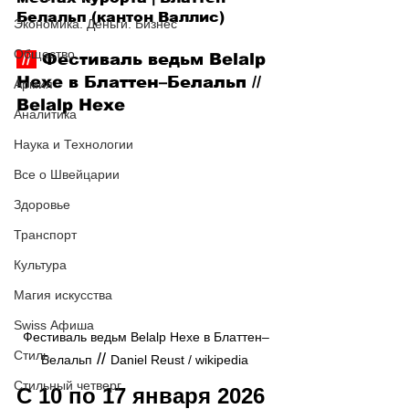
Белальп (кантон Валлис)
Экономика. Деньги. Бизнес
Общество
 // 
 Фестиваль ведьм Belalp 
Hexe в Блаттен–Белальп 
// 
Армия
Belalp Hexe
Аналитика
Наука и Технологии
Все о Швейцарии
Здоровье
Транспорт
Культура
Магия искусства
Swiss Афиша
Фестиваль ведьм Belalp Hexe в Блаттен–
Стиль
 // 
Белальп
Daniel Reust / wikipedia 
Стильный четверг
С 10 по 17 января 2026 