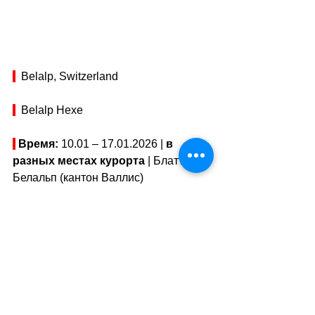
Belalp, Switzerland
  Belalp Hexe
Время: 
10.01 
–
 17.01.2026 | 
в 
разных местах курорта 
| Блаттен–
Белальп (кантон Валлис)
Тарифы: 
смотреть на сайте
Адрес: 
3914 Belalp, Switzerland
//
Показать адрес на карте
WEB:
Belalp Hexe / Belalp, 
Switzerland