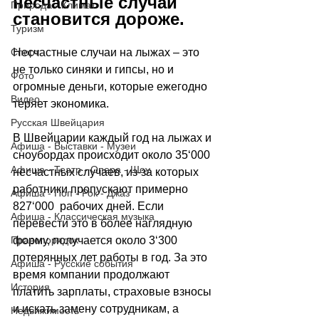
несчастные случаи 
Природа - Климат
становится дороже.
Туризм
Спорт
Несчастные случаи на лыжах 
–
 это 
не только синяки и гипсы, но и 
Фото
огромные деньги, которые ежегодно 
Видео
теряет экономика. 
Русская Швейцария
В Швейцарии каждый год на лыжах и 
Афиша - Выставки - Музеи
сноубордах происходит около 35
‘000
Афиша - Театр - Опера - Шоу
несчастных случаев, из-за которых 
работники пропускают примерно 
Афиша - Поп - Рок - Джаз
827
‘000
  рабочих дней. Если 
Афиша - Классическая музыка
перевести это в более наглядную 
Правопорядок
форму, получается около 3
‘
300 
потерянных лет работы в год. За это 
Афиша - Русские события
время компании продолжают 
История
платить зарплаты, страховые взносы 
и искать замену сотрудникам, а 
Недвижимость