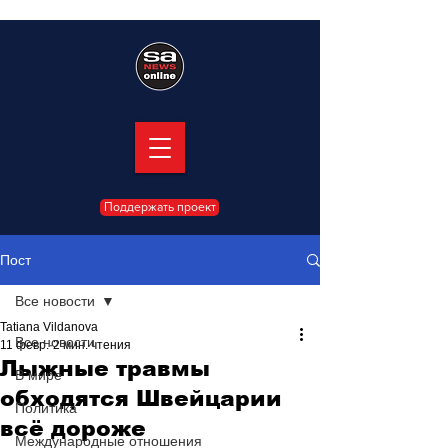
Поддержать проект
Пост
Все новости
Tatiana Vildanova
Все новости
11 февр.
2 мин. чтения
Лыжные травмы
В мире
обходятся Швейцарии
Политика
всё дороже
Международные отношения