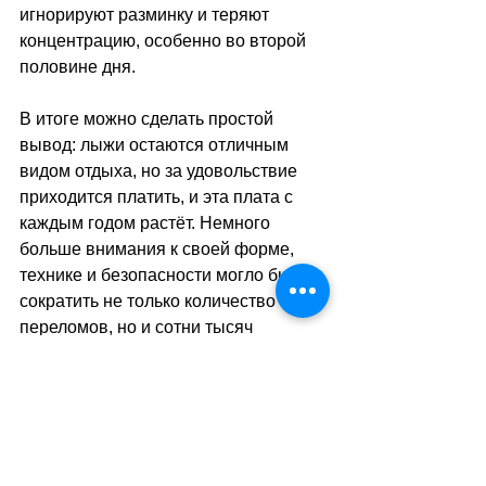
игнорируют разминку и теряют 
концентрацию, особенно во второй 
половине дня. 
В итоге можно сделать простой 
вывод: лыжи остаются отличным 
видом отдыха, но за удовольствие 
приходится платить, и эта плата с 
каждым годом растёт. Немного 
больше внимания к своей форме, 
технике и безопасности могло бы 
сократить не только количество 
переломов, но и сотни тысяч 
потерянных рабочих дней каждый 
год.
sa
//
(
ез
)
Теги:
новости швейцарии
экономика
здоровье
спорт