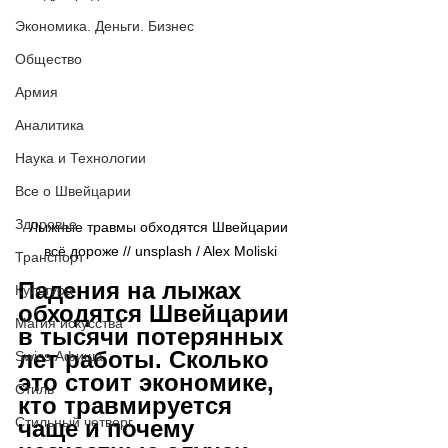
Экономика. Деньги. Бизнес
Общество
Армия
Аналитика
Наука и Технологии
Все о Швейцарии
Здоровье
Лыжные травмы обходятся Швейцарии 
всё дороже // 
unsplash / Alex Moliski
Транспорт
Падения на лыжах 
Культура
обходятся Швейцарии 
Магия искусства
в тысячи потерянных 
лет работы. Сколько 
Swiss Афиша
это стоит экономике, 
Стиль
кто травмируется 
Стильный четверг
чаще и почему 