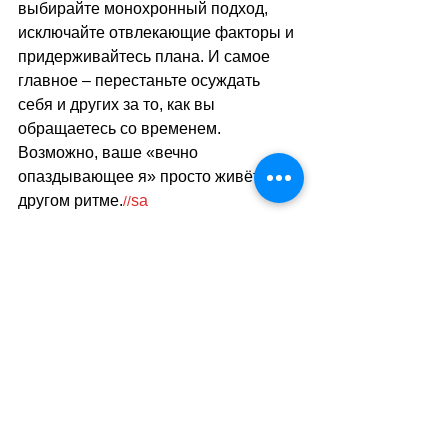
выбирайте монохронный подход, 
исключайте отвлекающие факторы и 
придерживайтесь плана. И самое 
главное 
–
 перестаньте осуждать 
себя и других за то, как вы 
обращаетесь со временем. 
Возможно, ваше «вечно 
опаздывающее я» просто живёт в 
другом ритме.
sa
//
(
ез
)
Теги:
новости швейцарии
наука
Наука и Технологии