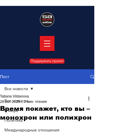
Поддержать проект
Пост
Все новости
Tatiana Vildanova
Все новости
28 окт. 2025 г.
2 мин. чтения
Время покажет, кто вы –
В мире
монохрон или полихрон
Политика
Международные отношения