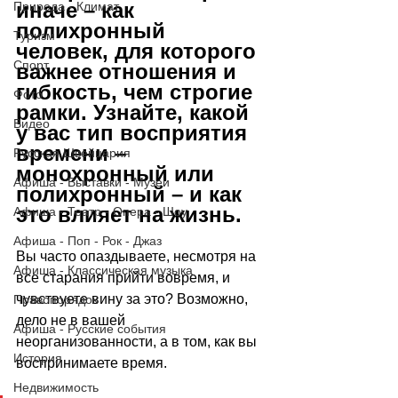
иначе – как 
Природа - Климат
полихронный 
Туризм
человек, для которого 
Спорт
важнее отношения и 
гибкость, чем строгие 
Фото
рамки. Узнайте, какой 
Видео
у вас тип восприятия 
времени – 
Русская Швейцария
монохронный или 
Афиша - Выставки - Музеи
полихронный – и как 
это влияет на жизнь.
Афиша - Театр - Опера - Шоу
Афиша - Поп - Рок - Джаз
Вы часто опаздываете, несмотря на 
Афиша - Классическая музыка
все старания прийти вовремя, и 
чувствуете вину за это? Возможно, 
Правопорядок
дело не в вашей 
Афиша - Русские события
неорганизованности, а в том, как вы 
История
воспринимаете время. 
Недвижимость