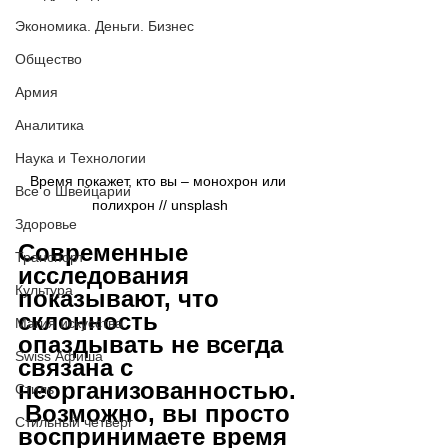
Экономика. Деньги. Бизнес
Общество
Армия
Аналитика
Наука и Технологии
Время покажет, кто вы – монохрон или 
Все о Швейцарии
полихрон // 
unsplash
Здоровье
Современные 
Транспорт
исследования 
Культура
показывают, что 
склонность 
Магия искусства
опаздывать не всегда 
Swiss Афиша
связана с 
неорганизованностью.
Стиль
 Возможно, вы просто 
Стильный четверг
воспринимаете время 