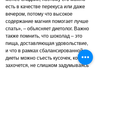
есть в качестве перекуса или даже 
вечером, потому что высокое 
содержание магния помогает лучше 
спать», 
–
 объясняет диетолог. Важно 
также помнить, что шоколад 
–
 это 
пища, доставляющая удовольствие, 
и что в рамках сбалансированной 
диеты можно съесть кусочек, когда 
захочется, не слишком задумываясь 
о времени!
sa
//
(тв)
Теги:
здоровье
питание
Здоровье