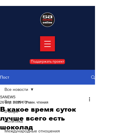
Поддержать проект
Пост
Все новости
SANEWS
Все новости
26 апр. 2025 г.
2 мин. чтения
В какое время суток
В мире
лучше всего есть
Политика
шоколад
Международные отношения