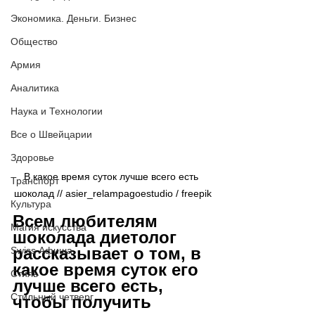
Экономика. Деньги. Бизнес
Общество
Армия
Аналитика
Наука и Технологии
Все о Швейцарии
Здоровье
В какое время суток лучше всего есть 
Транспорт
шоколад // asier_relampagoestudio / freepik
Культура
Всем любителям 
Магия искусства
шоколада диетолог 
рассказывает о том, в 
Swiss Афиша
какое время суток его 
Стиль
лучше всего есть, 
Стильный четверг
чтобы получить 