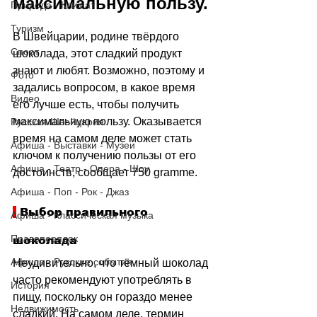
максимальную пользу. 
Природа - Климат
Туризм
В Швейцарии, родине твёрдого 
Спорт
шоколада, этот сладкий продукт 
знают и любят. Возможно, поэтому и 
Фото
задались вопросом, в какое время 
Видео
его лучше есть, чтобы получить 
максимальную пользу. Оказывается 
Русская Швейцария
время на самом деле может стать 
Афиша - Выставки - Музеи
ключом к получению пользы от его 
Афиша - Театр - Опера - Шоу
достоинств, сообщает 
750 gramme.
Афиша - Поп - Рок - Джаз
 Выбор правильного 
Афиша - Классическая музыка
Правопорядок
шоколада
Афиша - Русские события
Неудивительно, что тёмный шоколад 
часто рекомендуют употреблять в 
История
пищу, поскольку он гораздо менее 
Недвижимость
сладкий. На самом деле, термин 