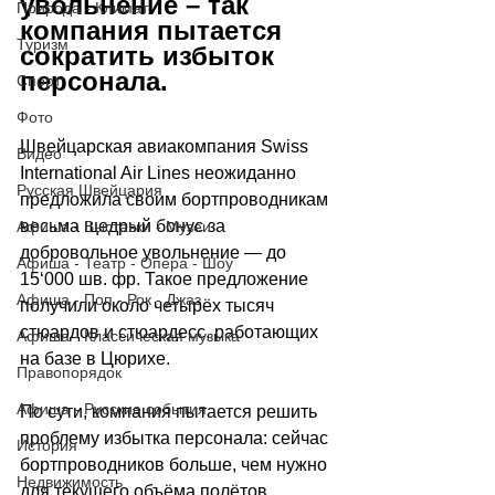
увольнение 
–
 так 
Природа - Климат
компания пытается 
Туризм
сократить избыток 
персонала.
Спорт
Фото
Швейцарская авиакомпания Swiss 
Видео
International Air Lines неожиданно 
Русская Швейцария
предложила своим бортпроводникам 
весьма щедрый бонус за 
Афиша - Выставки - Музеи
добровольное увольнение — до 
Афиша - Театр - Опера - Шоу
15
‘
000 шв. фр. Такое предложение 
Афиша - Поп - Рок - Джаз
получили около четырёх тысяч 
стюардов и стюардесс, работающих 
Афиша - Классическая музыка
на базе в Цюрихе. 
Правопорядок
Афиша - Русские события
По сути, компания пытается решить 
проблему избытка персонала: сейчас 
История
бортпроводников больше, чем нужно 
Недвижимость
для текущего объёма полётов. 