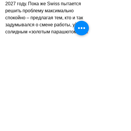
2027 году. Пока же Swiss пытается 
решить проблему максимально 
спокойно 
–
 предлагая тем, кто и так 
задумывался о смене работы, уйти с 
солидным «золотым парашютом».
sa
//
(
ез
)
Теги:
новости швейцарии
транспорт
работа
Транспорт
Смотреть все
Похожие посты