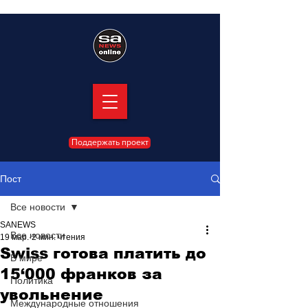
Поддержать проект
Пост
Все новости
SANEWS
Все новости
19 мар.
2 мин. чтения
Swiss готова платить до
В мире
15‘000 франков за
Политика
увольнение
Международные отношения