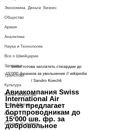
Экономика. Деньги. Бизнес
Общество
Армия
Аналитика
Наука и Технологии
Все о Швейцарии
Здоровье
Swiss готова заплатить стюардам до 
15‘000 франков за увольнение // wikipedia 
Транспорт
/ Sandro Koechli 
Культура
Авиакомпания Swiss 
Магия искусства
International Air 
Lines предлагает 
Swiss Афиша
бортпроводникам до 
Стиль
15
‘
000 шв. фр. за 
Стильный четверг
добровольное 