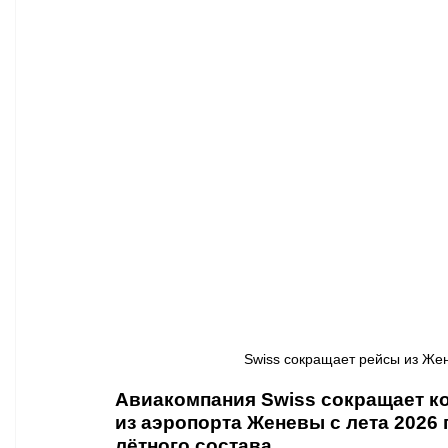
Афиша - Классическая музыка
Правопорядок
Недвижимость
Swiss сокращает рейсы из Жене
Авиакомпания Swiss сокращает к
из аэропорта Женевы с лета 2026 
лётного состава. 