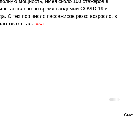
 полную мощность, имея около 100 стажёров в 
иостановлено во время пандемии COVID-19 и 
а. С тех пор число пассажиров резко возросло, в 
илотов отстала.
sa
//
Смот