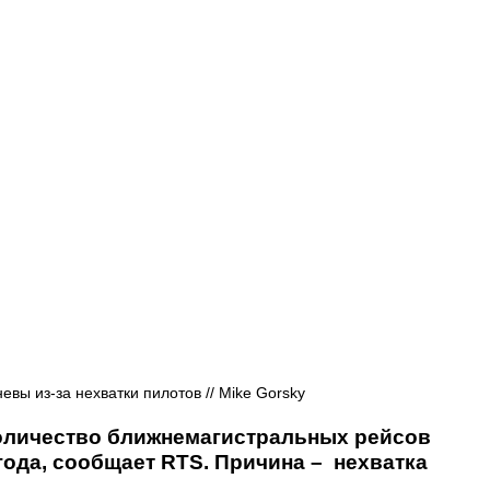
Афиша - Русские события
История
вы из-за нехватки пилотов // Mike Gorsky
оличество ближнемагистральных рейсов 
года, сообщает RTS. Причина –  нехватка 