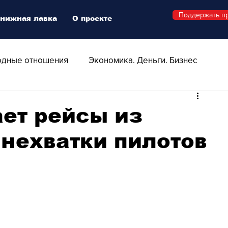
Поддержать п
нижная лавка
О проекте
дные отношения
Экономика. Деньги. Бизнес
 Технологии
Все о Швейцарии
Здоровье
ет рейсы из
нехватки пилотов
Swiss Афиша
Стиль
Стильный четверг
о
Видео
Русская Швейцария
ера - Шоу
Афиша - Поп - Рок - Джаз