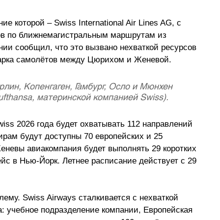
 которой – Swiss International Air Lines AG, с 
сов по ближнемагистральным маршрутам из 
ии сообщил, что это вызвано нехваткой ресурсов 
арка самолётов между Цюрихом и Женевой.
лин, Копенгаген, Гамбург, Осло и Мюнхен 
fthansa, материнской компанией Swiss).
iss 2026 года будет охватывать 112 направлений 
рам будут доступны 70 европейских и 25 
еневы авиакомпания будет выполнять 29 коротких 
йс в Нью-Йорк. Летнее расписание действует с 29 
му. Swiss Airways сталкивается с нехваткой 
а: учебное подразделение компании, Европейская 