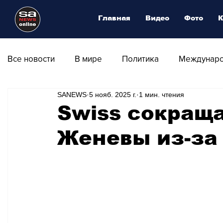
Главная
Видео
Фото
К
Все новости
В мире
Политика
Междунаро
SANEWS
5 нояб. 2025 г.
1 мин. чтения
Общество
Армия
Аналитика
Наука и
Swiss сокраща
Женевы из-за 
Транспорт
Культура
Магия искусства
Природа - Климат
Туризм
Спорт
Фот
Афиша - Выставки - Музеи
Афиша - Театр - Оп