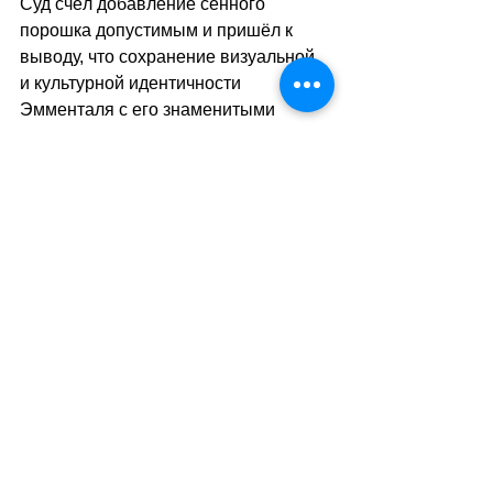
Суд счёл добавление сенного 
порошка допустимым и пришёл к 
выводу, что сохранение визуальной 
и культурной идентичности 
Эмменталя с его знаменитыми 
отверстиями оправдывает его 
добавление в производственный 
процесс.
sa
//
(мк)
Теги:
традиции
швейцарские традиции
швейцарские деликатесы
Правопорядок
Все о Швейцарии