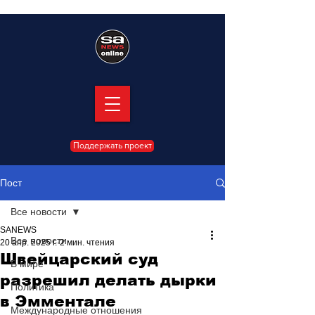
Поддержать проект
Пост
Все новости
SANEWS
Все новости
20 апр. 2025 г.
2 мин. чтения
Швейцарский суд
В мире
разрешил делать дырки
Политика
в Эмментале
Международные отношения