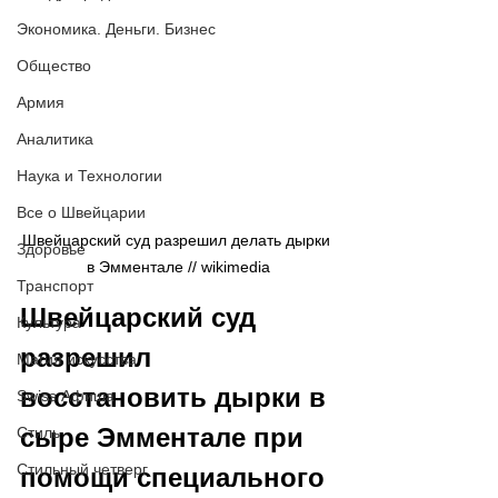
Экономика. Деньги. Бизнес
Общество
Армия
Аналитика
Наука и Технологии
Все о Швейцарии
Швейцарский суд разрешил делать дырки 
Здоровье
в Эмментале // wikimedia
Транспорт
Швейцарский суд 
Культура
разрешил 
Магия искусства
восстановить дырки в 
Swiss Афиша
сыре Эмментале при 
Стиль
Стильный четверг
помощи специального 