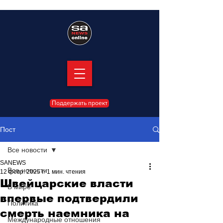
Поддержать проект
Пост
Все новости
SANEWS
Все новости
12 февр. 2025 г.
1 мин. чтения
Швейцарские власти
В мире
впервые подтвердили
Политика
смерть наемника на
Международные отношения