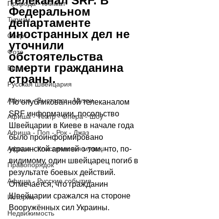
телеканал SRF. В 
Природа - Климат
Федеральном 
Туризм
департаменте  
иностранных дел не 
Спорт
уточнили 
Фото
обстоятельства 
смерти гражданина 
Видео
страны.
Русская Швейцария
Афиша - Выставки - Музеи
По опубликованной телеканалом 
SRF информации, посольство 
Афиша - Театр - Опера - Шоу
Швейцарии в Киеве в начале года 
Афиша - Поп - Рок - Джаз
было проинформировано 
украинской армией о том, что, по-
Афиша - Классическая музыка
видимому, один швейцарец погиб в 
Правопорядок
результате боевых действий. 
Афиша - Русские события
Отмечается, что гражданин 
Швейцарии сражался на стороне 
История
Вооружённых сил Украины. 
Недвижимость