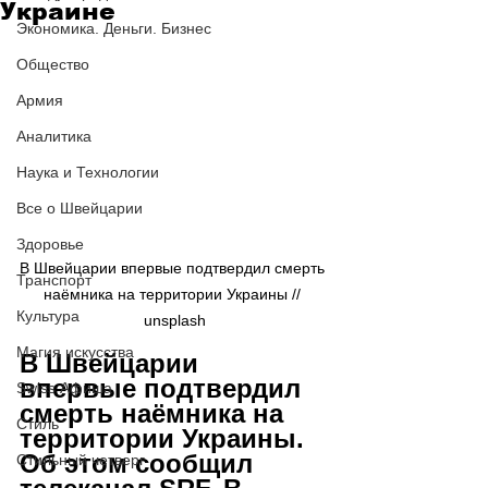
Украине
Экономика. Деньги. Бизнес
Общество
Армия
Аналитика
Наука и Технологии
Все о Швейцарии
Здоровье
В Швейцарии впервые подтвердил смерть 
Транспорт
наёмника на территории Украины // 
Культура
unsplash
Магия искусства
В Швейцарии 
впервые подтвердил 
Swiss Афиша
смерть наёмника на 
Стиль
территории Украины. 
Об этом сообщил 
Стильный четверг