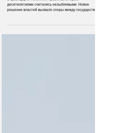
В Швейцарии изменили правила, которые
десятилетиями считались незыблемыми. Новое
решение властей вызвало споры между государством и
религиозными общинами и стало символом глубоких
перемен в обществе.