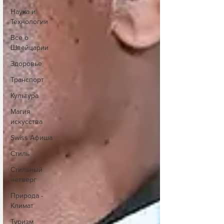
Наука и
Технологии
Все о
Швейцарии
Здоровье
Транспорт
Культура
Магия
искусства
Swiss Афиша
Стиль
Стильный
четверг
Природа -
Климат
Туризм