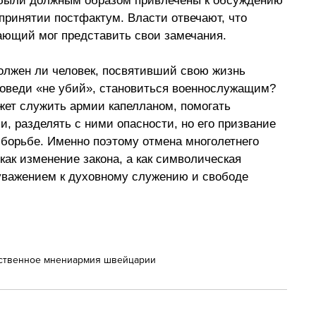
 были должным образом привлечены к обсуждению 
 принятии постфактум. Власти отвечают, что 
ющий мог представить свои замечания.
олжен ли человек, посвятивший свою жизнь 
поведи «не убий», становиться военнослужащим? 
жет служить армии капелланом, помогать 
, разделять с ними опасности, но его призвание 
борьбе. Именно поэтому отмена многолетнего 
ак изменение закона, а как символическая 
уважением к духовному служению и свободе 
ственное мнени
армия швейцарии