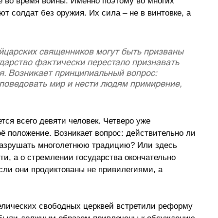
е во время войны. Именно поэтому во многих 
т солдат без оружия. Их сила 
–
 не в винтовке, а 
ейцарских священников могут быть призваны 
сударство фактически перестало признавать 
я. Возникает принципиальный вопрос: 
поведовать мир и нести людям примирение, 
тся всего девяти человек. Четверо уже 
ё положение. Возникает вопрос: действительно ли 
разрушать многолетнюю традицию? Или здесь 
ти, а о стремлении государства окончательно 
сли они продиктованы не привилегиями, а 
елических свободных церквей встретили реформу 