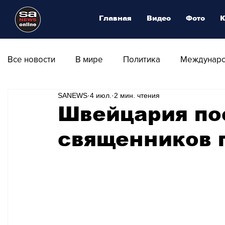
Главная
Видео
Фото
К
Все новости
В мире
Политика
Междунаро
SANEWS
4 июл.
2 мин. чтения
Общество
Армия
Аналитика
Наука и
Швейцария по
священников 
Транспорт
Культура
Магия искусства
Природа - Климат
Туризм
Спорт
Фот
Афиша - Выставки - Музеи
Афиша - Театр - Оп