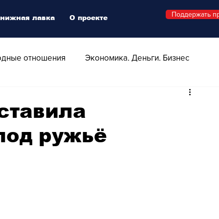
Поддержать п
нижная лавка
О проекте
дные отношения
Экономика. Деньги. Бизнес
 Технологии
Все о Швейцарии
Здоровье
ставила
под ружьё
Swiss Афиша
Стиль
Стильный четверг
о
Видео
Русская Швейцария
ера - Шоу
Афиша - Поп - Рок - Джаз