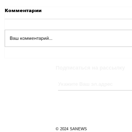
Комментарии
Ваш комментарий...
Швейцария готовится к
Реформа
Рождеству на фоне
Швейца
угасания религиозных
провест
Подписаться на рассылку
традиций
исслед
сексуал
© 2024 SANEWS