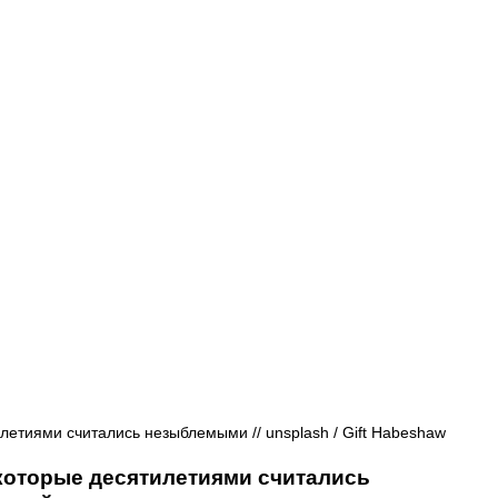
Афиша - Русские события
История
летиями считались незыблемыми // 
unsplash / 
Gift Habeshaw
которые десятилетиями считались 