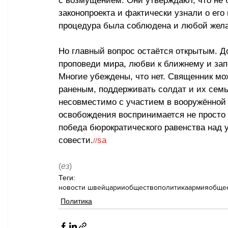
с возмущением. Они утверждают, что не
законопроекта и фактически узнали о его
процедура была соблюдена и любой жела
Но главный вопрос остаётся открытым. Д
проповеди мира, любви к ближнему и за
Многие убеждены, что нет. Священник мо
раненым, поддерживать солдат и их семьи
несовместимо с участием в вооружённой 
освобождения воспринимается не просто к
победа бюрократического равенства над 
совести.
sa
//
(
ез
)
Теги:
новости швейцарии
общество
политика
армия
обще
Политика