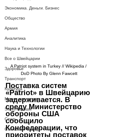
Экономика. Деньги. Бизнес
Общество
Армия
Аналитика
Наука и Технологии
Все о Швейцарии
A Patriot system in Turkey // Wikipedia / 
Здоровье
DoD Photo By Glenn Fawcett
Транспорт
Поставка систем 
Культура
«Patriot» в Швейцарию 
задерживается. В 
Магия искусства
среду Министерство 
Swiss Афиша
обороны США 
сообщило 
Стиль
Конфедерации, что 
Стильный четверг
приоритеты поставок 