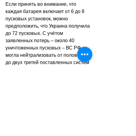
Если принять во внимание, что 
каждая батарея включает от 6 до 8 
пусковых установок, можно 
предположить, что Украина получила 
до 72 пусковых. С учётом 
заявленных потерь – около 40 
уничтоженных пусковых – ВС РФ 
могла нейтрализовать от половины 
до двух третей поставленных систем 
«Patriot». 
Ранее эксперт Центра военно-
политической журналистики Борис 
Рожин отметил, что американские 
зенитные ракетные комплексы 
«Patriot» не способны сбить 
гиперзвуковые российские ракеты 
«Кинжал». Они также испытывают 
сложности по уничтожению 