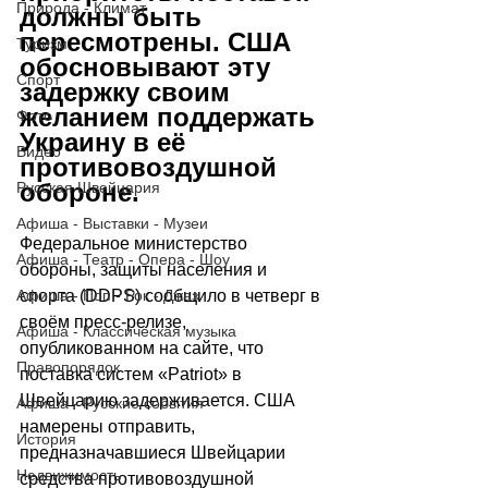
Природа - Климат
должны быть 
пересмотрены. США 
Туризм
обосновывают эту 
Спорт
задержку своим 
желанием поддержать 
Фото
Украину в её 
Видео
противовоздушной 
обороне.
Русская Швейцария
Афиша - Выставки - Музеи
Федеральное министерство 
Афиша - Театр - Опера - Шоу
обороны, защиты населения и 
спорта (DDPS) сообщило в четверг в 
Афиша - Поп - Рок - Джаз
своём пресс-релизе, 
Афиша - Классическая музыка
опубликованном на сайте, что 
Правопорядок
поставка систем «Patriot» в 
Швейцарию задерживается. США 
Афиша - Русские события
намерены отправить, 
История
предназначавшиеся Швейцарии 
Недвижимость
средства противовоздушной 