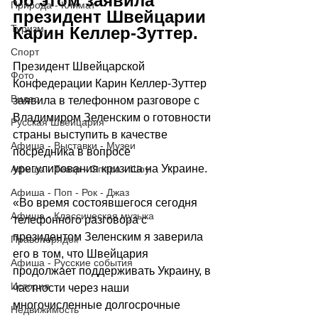
об этом заявила 
Природа - Климат
президент Швейцарии 
Туризм
Карин Келлер-Зуттер.
Спорт
Президент Швейцарcкой 
Фото
Конфедерации Карин Келлер-Зуттер 
Видео
заявила в телефонном разговоре с 
Владимиром Зеленским о готовности 
Русская Швейцария
страны выступить в качестве 
Афиша - Выставки - Музеи
посредника в вопросе 
урегулирования кризиса на Украине.
Афиша - Театр - Опера - Шоу
Афиша - Поп - Рок - Джаз
«Во время состоявшегося сегодня 
Афиша - Классическая музыка
телефонного разговора с 
президентом Зеленским я заверила 
Правопорядок
его в том, что Швейцария 
Афиша - Русские события
продолжает поддерживать Украину, в 
История
частности через наши 
многочисленные долгосрочные 
Недвижимость