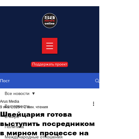
Поддержать проект
Пост
Все новости
Arus Media
Все новости
9 янв. 2025 г.
1 мин. чтения
Швейцария готова
В мире
выступить посредником
Политика
в мирном процессе на
Международные отношения