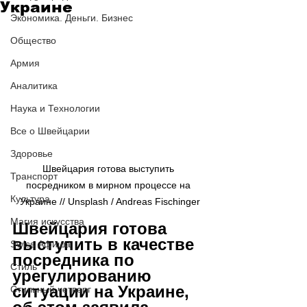
Украине
Экономика. Деньги. Бизнес
Общество
Армия
Аналитика
Наука и Технологии
Все о Швейцарии
Здоровье
Швейцария готова выступить 
Транспорт
посредником в мирном процессе на 
Культура
Украине // Unsplash / Andreas Fischinger
Магия искусства
Швейцария готова 
выступить в качестве 
Swiss Афиша
посредника по 
Стиль
урегулированию 
ситуации на Украине, 
Стильный четверг