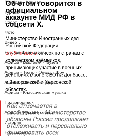
Об этом говорится в 
Природа - Климат
официальном 
Туризм
аккаунте МИД РФ в 
Спорт
соцсети Х.
Фото
Министерство Иностранных дел 
Видео
Российской Федерации 
Русская Швейцария
опубликовало
 список по странам с 
количеством наёмников, 
Афиша - Выставки - Музеи
принимающих участие в военных 
Афиша - Театр - Опера - Шоу
действиях в зоне СВО на Донбассе, 
в Запорожской и Херсонской 
Афиша - Поп - Рок - Джаз
областях.
Афиша - Классическая музыка
Правопорядок
Как отмечается в 
сообщении, «Министерство 
Афиша - Русские события
обороны России продолжает 
История
отслеживать и персонально 
фиксировать всех 
Недвижимость