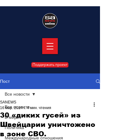
Поддержать проект
Пост
Все новости
SANEWS
Все новости
16 мар. 2024 г.
4 мин. чтения
30 «диких гусей» из
В мире
Швейцарии уничтожено
Политика
в зоне СВО.
Международные отношения