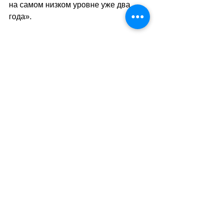
на самом низком уровне уже два 
года». 
Ги Меттан
 – «С тех пор как в 
феврале 2022 года Федеральный 
совет принял односторонние 
санкции против России, отношения 
между Швейцарией и Россией 
ухудшились. Недавний план 
парламента конфисковать 
российские активы в Швейцарии в 
пользу Украины ещё больше 
усугубит эту ситуацию, – сказал Ги 
Меттан корреспонденту SANEWS. – 
Тот факт, что около пятидесяти 
швейцарских граждан сочли нужным 
завербоваться в качестве наёмников 
на Украине, не поможет улучшить 
ситуацию. Но я не думаю, что этот 