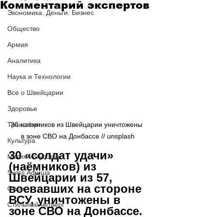
Комментарий экспертов
Экономика. Деньги. Бизнес
Общество
Армия
Аналитика
Наука и Технологии
Все о Швейцарии
Здоровье
Транспорт
30 наёмников из Швейцарии уничтожены 
в зоне СВО на Донбассе // unsplash
Культура
30 «солдат удачи» 
Магия искусства
(наёмников) из 
Swiss Афиша
Швейцарии из 57, 
воевавших на стороне 
Стиль
ВСУ, уничтожены в 
Стильный четверг
зоне СВО на Донбассе. 