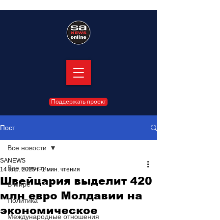
Поддержать проект
Пост
Все новости
SANEWS
Все новости
14 апр. 2025 г.
1 мин. чтения
Швейцария выделит 420
В мире
млн евро Молдавии на
Политика
экономическое
Международные отношения