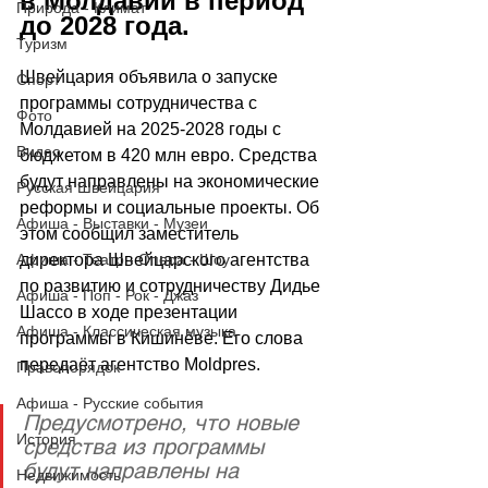
в Молдавии в период 
Природа - Климат
до 2028 года.
Туризм
Швейцария объявила о запуске 
Спорт
программы сотрудничества с 
Фото
Молдавией на 2025-2028 годы с 
Видео
бюджетом в 420 млн евро. Средства 
будут направлены на экономические 
Русская Швейцария
реформы и социальные проекты. Об 
Афиша - Выставки - Музеи
этом сообщил заместитель 
директора Швейцарского агентства 
Афиша - Театр - Опера - Шоу
по развитию и сотрудничеству Дидье 
Афиша - Поп - Рок - Джаз
Шассо в ходе презентации 
Афиша - Классическая музыка
программы в Кишинёве. Его слова 
передаёт агентство Moldpres.
Правопорядок
Афиша - Русские события
Предусмотрено, что новые 
История
средства из программы 
будут направлены на 
Недвижимость