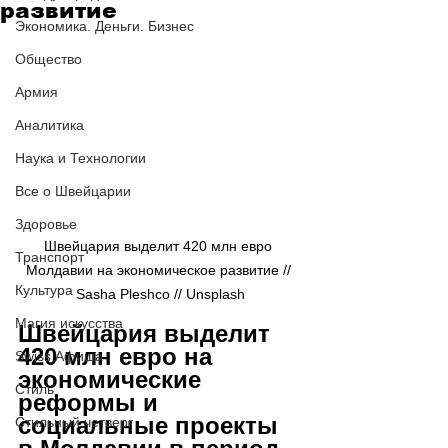
развитие
Экономика. Деньги. Бизнес
Общество
Армия
Аналитика
Наука и Технологии
Все о Швейцарии
Здоровье
Швейцария выделит 420 млн евро 
Транспорт
Молдавии на экономическое развитие // 
Культура
Sasha Pleshco // Unsplash
Магия искусства
Швейцария выделит 
420 млн евро на 
Swiss Афиша
экономические 
Стиль
реформы и 
социальные проекты 
Стильный четверг