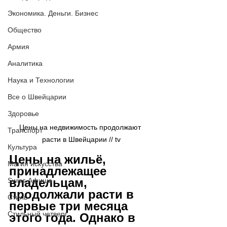
Экономика. Деньги. Бизнес
Общество
Армия
Аналитика
Наука и Технологии
Все о Швейцарии
Здоровье
Цены на недвижимость продолжают 
Транспорт
расти в Швейцарии // tv
Культура
Цены на жильё, 
Магия искусства
принадлежащее 
владельцам, 
Swiss Афиша
продолжали расти в 
Стиль
первые три месяца 
Стильный четверг
этого года. Однако в 