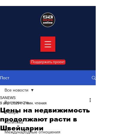
Поддержать проект
Пост
Все новости
SANEWS
Все новости
9 апр. 2025 г.
2 мин. чтения
Цены на недвижимость
В мире
продолжают расти в
Политика
Швейцарии
Международные отношения