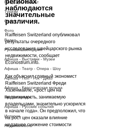
регионах 
Природа - Климат
наблюдаются 
Туризм
значительные 
различия.
Спорт
Фото
Raiffeisen Switzerland опубликовал 
Видео
результаты очередного 
исследования швейцарского рынка 
Русская Швейцария
недвижимости, сообщает 
Афиша - Выставки - Музеи
Econostrum.info
.
Афиша - Театр - Опера - Шоу
Как объяснил главный экономист 
Афиша - Поп - Рок - Джаз
Raiffeisen Switzerland Фреди 
Афиша - Классическая музыка
Хазенмайле, 
«
рост цен на 
недвижимость, занимаемую 
Правопорядок
владельцами, значительно ускорился 
Афиша - Русские события
в начале года
»
. Он предположил, что 
История
на рост цен оказали влияние 
недавнее снижение стоимости 
Недвижимость