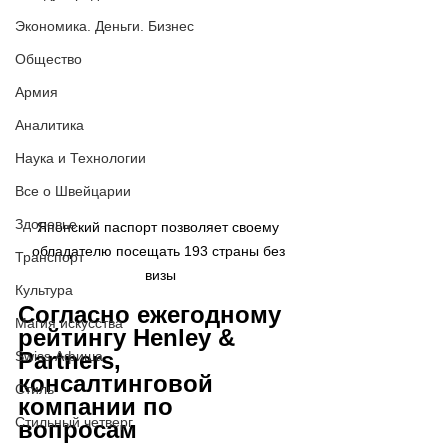
Экономика. Деньги. Бизнес
Общество
Армия
Аналитика
Наука и Технологии
Все о Швейцарии
Здоровье
Японский паспорт позволяет своему 
обладателю посещать 193 страны без 
Транспорт
визы
Культура
Согласно ежегодному 
Магия искусства
рейтингу Henley & 
Partners, 
Swiss Афиша
консалтинговой 
Стиль
компании по 
Стильный четверг
вопросам 