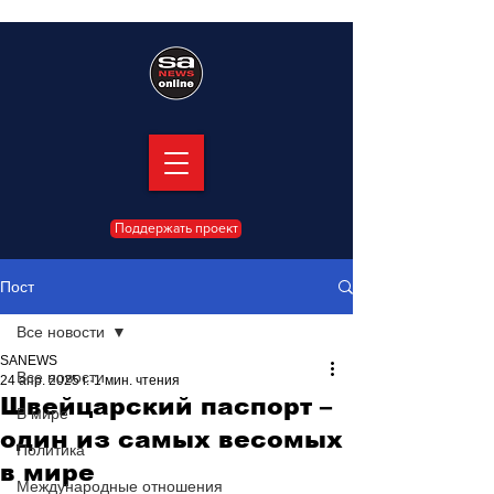
Поддержать проект
Пост
Все новости
SANEWS
Все новости
24 апр. 2025 г.
1 мин. чтения
Швейцарский паспорт –
В мире
один из самых весомых
Политика
в мире
Международные отношения