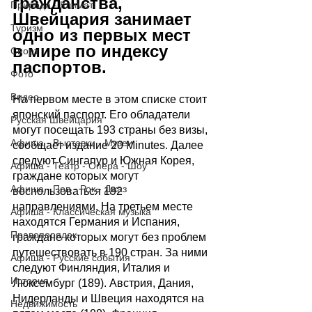
гражданства, 
Природа - Климат
Швейцария занимает 
Туризм
одно из первых мест 
в мире по индексу 
Спорт
паспортов.
Фото
Видео
На первом месте в этом списке стоит 
японский паспорт. Его обладатели 
Русская Швейцария
могут посещать 193 страны без визы, 
Афиша - Выставки - Музеи
сообщает издание 20 Minutes. Далее 
следуют Сингапур и Южная Корея, 
Афиша - Театр - Опера - Шоу
граждане которых могут 
Афиша - Поп - Рок - Джаз
воспользоваться 192 
направлениями. На третьем месте 
Афиша - Классическая музыка
находятся Германия и Испания, 
Правопорядок
граждане которых могут без проблем 
путешествовать в 190 стран. За ними 
Афиша - Русские события
следуют Финляндия, Италия и 
История
Люксембург (189). Австрия, Дания, 
Нидерланды и Швеция находятся на 
Недвижимость