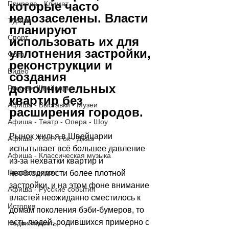
Природа - Климат
которые часто 
недозаселены. Власти 
Туризм
планируют 
Спорт
использовать их для 
уплотнения застройки, 
Фото
реконструкции и 
Видео
создания 
дополнительных 
Русская Швейцария
квартир без 
Афиша - Выставки - Музеи
расширения городов.
Афиша - Театр - Опера - Шоу
Рынок жилья в Швейцарии 
Афиша - Поп - Рок - Джаз
испытывает всё большее давление 
Афиша - Классическая музыка
из-за нехватки квартир и 
Правопорядок
необходимости более плотной 
застройки, и на этом фоне внимание 
Афиша - Русские события
властей неожиданно сместилось к 
История
домам поколения бэби-бумеров, то 
есть людей, родившихся примерно с 
Недвижимость