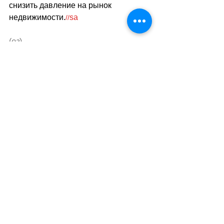
снизить давление на рынок 
недвижимости.
sa
//
(
ез
)
Теги:
новости швейцарии
политика
недвижимость
Недвижимость
Смотреть все
Похожие посты