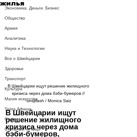
жилья
Экономика. Деньги. Бизнес
Общество
Армия
Аналитика
Наука и Технологии
Все о Швейцарии
Здоровье
Транспорт
В Швейцарии ищут решение жилищного 
Культура
кризиса через дома бэби-бумеров // 
Магия искусства
unsplash / 
Monica Saiz
Swiss Афиша
В Швейцарии ищут 
решение жилищного 
Стиль
кризиса через дома 
Стильный четверг
бэби-бумеров, 