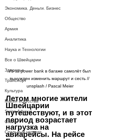
Экономика. Деньги. Бизнес
Общество
Армия
Аналитика
Наука и Технологии
Все о Швейцарии
Здоровье
Из-за power bank в багаже самолёт был 
вынужден изменить маршрут и сесть // 
Транспорт
unsplash / 
Pascal Meier
Культура
Летом многие жители 
Магия искусства
Швейцарии 
путешествуют, и в этот 
Swiss Афиша
период возрастает 
Стиль
нагрузка на 
Стильный четверг
авиарейсы. На рейсе 