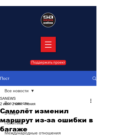
Поддержать проект
Пост
Все новости
SANEWS
Все новости
2 июн.
2 мин. чтения
Самолёт изменил
В мире
маршрут из-за ошибки в
Политика
багаже
Международные отношения