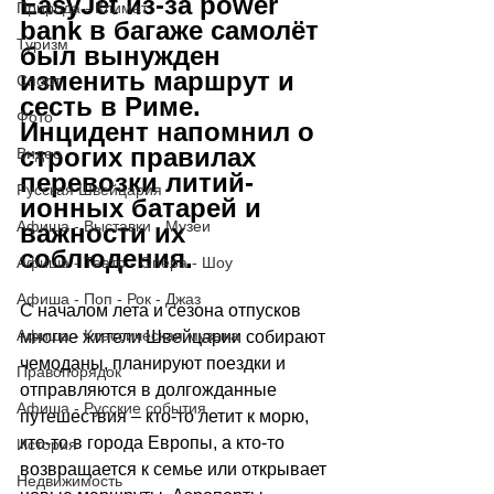
EasyJet из-за power 
Природа - Климат
bank в багаже самолёт 
Туризм
был вынужден 
изменить маршрут и 
Спорт
сесть в Риме. 
Фото
Инцидент напомнил о 
строгих правилах 
Видео
перевозки литий-
Русская Швейцария
ионных батарей и 
Афиша - Выставки - Музеи
важности их 
соблюдения.
Афиша - Театр - Опера - Шоу
Афиша - Поп - Рок - Джаз
С началом лета и сезона отпусков 
Афиша - Классическая музыка
многие жители Швейцарии собирают 
чемоданы, планируют поездки и 
Правопорядок
отправляются в долгожданные 
Афиша - Русские события
путешествия 
–
 кто-то летит к морю, 
кто-то в города Европы, а кто-то 
История
возвращается к семье или открывает 
Недвижимость