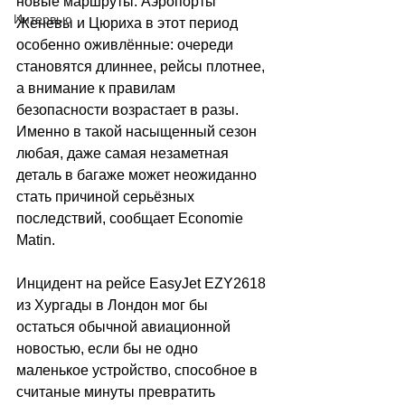
новые маршруты. Аэропорты 
Интервью
Женевы и Цюриха в этот период 
особенно оживлённые: очереди 
становятся длиннее, рейсы плотнее, 
а внимание к правилам 
безопасности возрастает в разы. 
Именно в такой насыщенный сезон 
любая, даже самая незаметная 
деталь в багаже может неожиданно 
стать причиной серьёзных 
последствий, сообщает 
Economie 
Matin
.
Инцидент на рейсе EasyJet EZY2618 
из Хургады в Лондон мог бы 
остаться обычной авиационной 
новостью, если бы не одно 
маленькое устройство, способное в 
считаные минуты превратить 