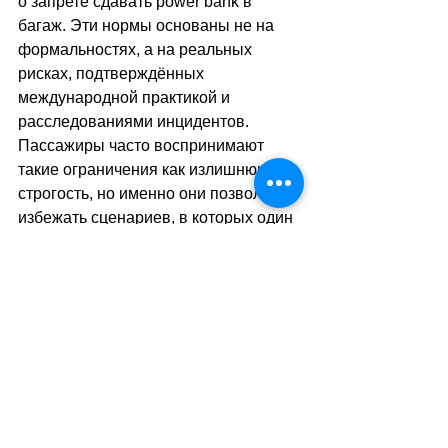
о запрете сдавать power bank в 
багаж. Эти нормы основаны не на 
формальностях, а на реальных 
рисках, подтверждённых 
международной практикой и 
расследованиями инцидентов. 
Пассажиры часто воспринимают 
такие ограничения как излишнюю 
строгость, но именно они позволяют 
избежать сценариев, в которых один 
забытый аккумулятор может 
изменить маршрут целого самолёта. 
Этот случай снова возвращает к 
простой, но важной мысли: в 
авиации не бывает мелочей, и 
безопасность начинается с 
внимательности каждого, кто 
поднимается на борт
sa
.
//