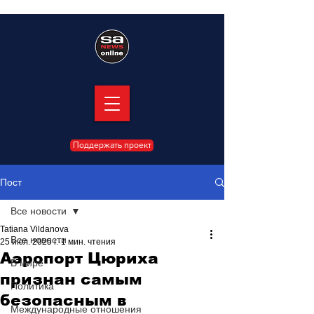
Поддержать проект
Пост
Все новости
Tatiana Vildanova
Все новости
25 июл. 2025 г.
1 мин. чтения
Аэропорт Цюриха
В мире
признан самым
Политика
безопасным в
Международные отношения