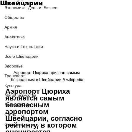
Швейцарии
Экономика. Деньги. Бизнес
Общество
Армия
Аналитика
Наука и Технологии
Все о Швейцарии
Здоровье
Аэропорт Цюриха признан самым 
Транспорт
безопасным в Швейцарии // wikipedia
Культура
Аэропорт Цюриха 
Магия искусства
является самым 
безопасным 
Swiss Афиша
аэропортом 
Стиль
Швейцарии, согласно 
рейтингу, в котором 
Стильный четверг
оценивается 