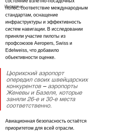
состояние взлётно-посадочных 
Интервью
полос, соответствие международным 
стандартам, оснащение 
инфраструктуры и эффективность 
систем навигации. В исследовании 
приняли участие пилоты из 
профсоюзов Aeropers, Swiss и 
Edelweiss, что добавило 
объективности оценке. 
Цюрихский аэропорт 
опередил своих швейцарских 
конкурентов 
–
 аэропорты 
Женевы и Базеля, которые 
заняли 26-е и 30-е места 
соответственно.
Авиационная безопасность оста
ё
тся 
приоритетом для всей отрасли. 