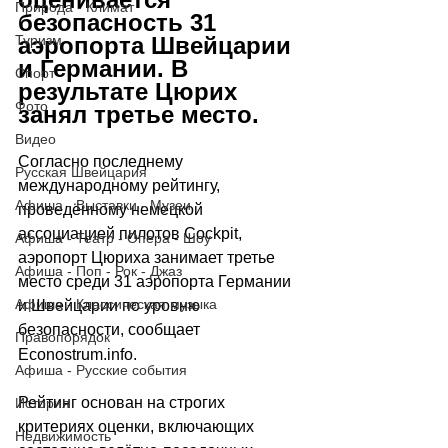
Природа - Климат
безопасность 31 
аэропорта Швейцарии 
Туризм
и Германии. В 
Спорт
результате Цюрих 
Фото
занял третье место.
Видео
Согласно последнему 
Русская Швейцария
международному рейтингу, 
Афиша - Выставки - Музеи
проведённому немецкой 
ассоциацией пилотов Cockpit, 
Афиша - Театр - Опера - Шоу
аэропорт Цюриха занимает третье 
Афиша - Поп - Рок - Джаз
место среди 31 аэропорта Германии 
Афиша - Классическая музыка
и Швейцарии по уровню 
безопасности, сообщает
Правопорядок
Econostrum.info
.
Афиша - Русские события
Рейтинг основан на строгих 
История
критериях оценки, включающих 
Недвижимость