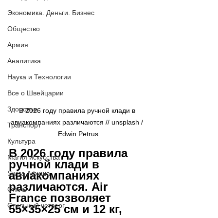
Экономика. Деньги. Бизнес
Общество
Армия
Аналитика
Наука и Технологии
Все о Швейцарии
Здоровье
В 2026 году правила ручной клади в 
авиакомпаниях различаются // 
unsplash / 
Транспорт
Edwin Petrus
Культура
В 2026 году правила 
Магия искусства
ручной клади в 
авиакомпаниях 
Swiss Афиша
различаются. Air 
Стиль
France позволяет 
Стильный четверг
55×35×25 см и 12 кг, 