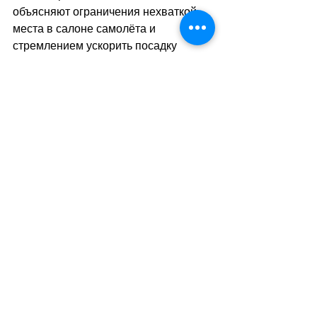
объясняют ограничения нехваткой 
места в салоне самолёта и 
стремлением ускорить посадку 
пассажиров. Поэтому перед каждым 
рейсом рекомендуется внимательно 
проверять актуальные правила 
перевозчика, чтобы путешествие 
прошло спокойно и без лишних 
расходов.
sa
//
(
ар
)
Теги:
транспорт
новости
авиаперевозки
Транспорт