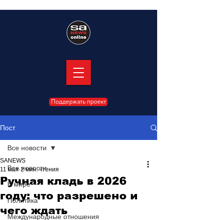
Поддержать проект
Пост
Все новости
SANEWS
Все новости
11 мая
2 мин. чтения
Ручная кладь в 2026
В мире
году: что разрешено и
Политика
чего ждать
Международные отношения