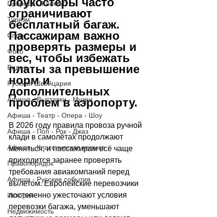
лоукостеры часто 
Природа - Климат
ограничивают 
Туризм
бесплатный багаж. 
Пассажирам важно 
Спорт
проверять размеры и 
Фото
вес, чтобы избежать 
платы за превышение 
Видео
норм и 
Русская Швейцария
дополнительных 
Афиша - Выставки - Музеи
проблем в аэропорту.
Афиша - Театр - Опера - Шоу
В 2026 году правила провоза ручной 
Афиша - Поп - Рок - Джаз
клади в самолётах продолжают 
Афиша - Классическая музыка
меняться, и пассажирам всё чаще 
приходится заранее проверять 
Правопорядок
требования авиакомпаний перед 
Афиша - Русские события
вылетом. Европейские перевозчики 
постепенно ужесточают условия 
История
перевозки багажа, уменьшают 
Недвижимость