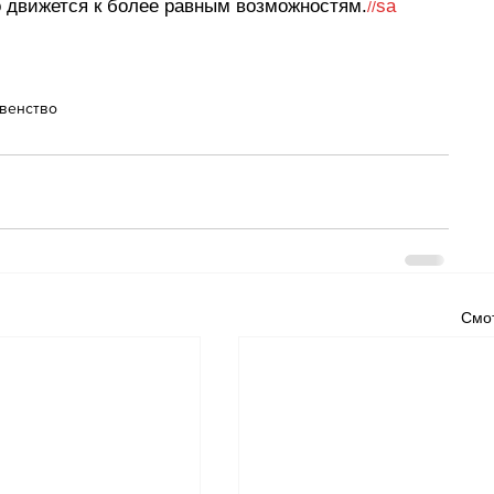
 движется к более равным возможностям.
sa
//
венство
Смот