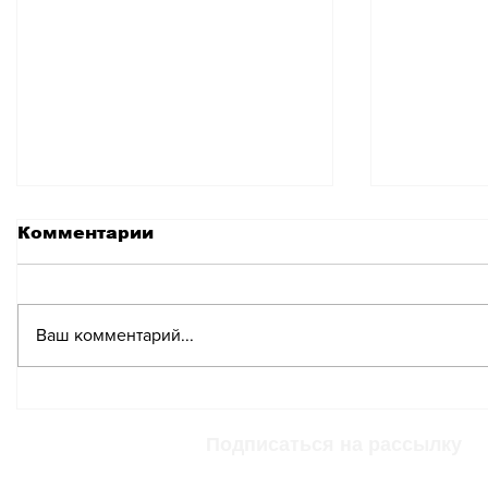
Комментарии
Ваш комментарий...
Разрыв между
Кто в Ш
зарплатами мужчин и
счастли
женщин в Швейцарии
незаму
Подписаться на рассылку
увеличился
или хо
мужчин