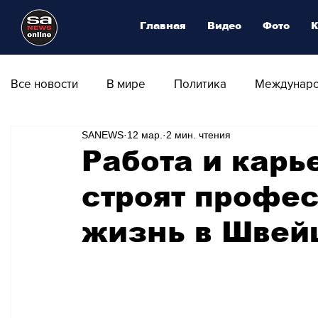
Главная
Видео
Фото
К
Все новости
В мире
Политика
Междунаро
SANEWS
12 мар.
2 мин. чтения
Общество
Армия
Аналитика
Наука и
Работа и карь
строят профе
Транспорт
Культура
Магия искусства
жизнь в Швей
Природа - Климат
Туризм
Спорт
Фот
Афиша - Выставки - Музеи
Афиша - Театр - Оп