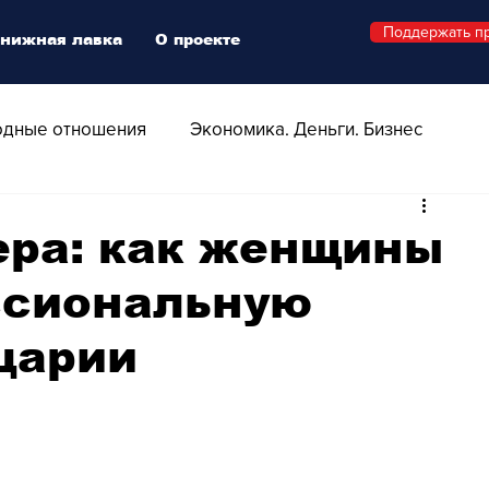
Поддержать п
нижная лавка
О проекте
дные отношения
Экономика. Деньги. Бизнес
 Технологии
Все о Швейцарии
Здоровье
ера: как женщины
ссиональную
Swiss Афиша
Стиль
Стильный четверг
царии
о
Видео
Русская Швейцария
ера - Шоу
Афиша - Поп - Рок - Джаз