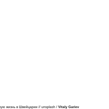
Афиша - Русские события
История
ую жизнь в Швейцарии // 
unsplash / 
Vitaly Gariev