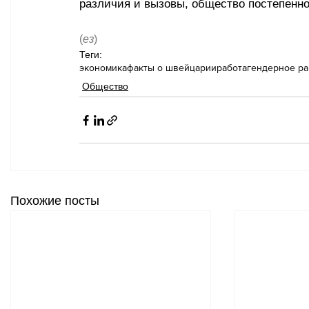
различия и вызовы, общество постепенно
(
ез
)
Теги:
экономика
факты о швейцарии
работа
гендерное ра
Общество
Похожие посты