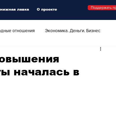
Поддержать п
нижная лавка
О проекте
дные отношения
Экономика. Деньги. Бизнес
 Технологии
Все о Швейцарии
Здоровье
повышения
ы началась в
Swiss Афиша
Стиль
Стильный четверг
о
Видео
Русская Швейцария
ера - Шоу
Афиша - Поп - Рок - Джаз