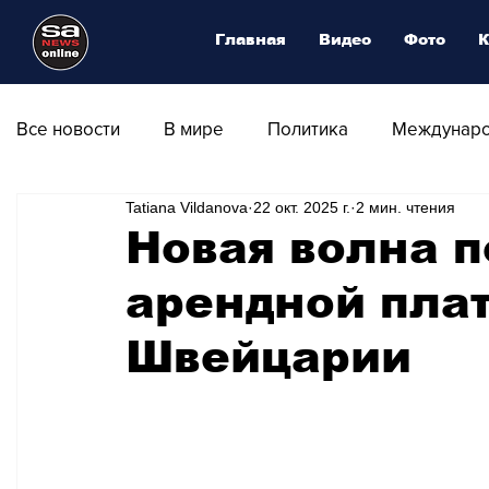
Главная
Видео
Фото
К
Все новости
В мире
Политика
Междунаро
Tatiana Vildanova
22 окт. 2025 г.
2 мин. чтения
Общество
Армия
Аналитика
Наука и
Новая волна 
арендной плат
Транспорт
Культура
Магия искусства
Швейцарии
Природа - Климат
Туризм
Спорт
Фот
Афиша - Выставки - Музеи
Афиша - Театр - Оп