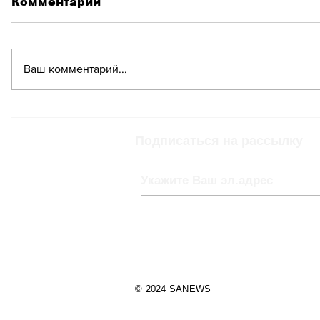
Комментарии
Ваш комментарий...
Отмену налога на
Арендна
«арендную стоимость»
Швейца
в Швейцарии
до небе
Подписаться на рассылку
предлагают
компенсировать
новым налогом
© 2024 SANEWS