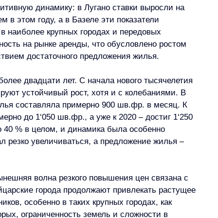
итивную динамику: в Лугано ставки выросли на 
м в этом году, а в Базеле эти показатели 
 в наиболее крупных городах и передовых 
ость на рынке аренды, что обусловлено ростом 
ствием достаточного предложения жилья.
более двадцати лет. С начала нового тысячелетия 
уют устойчивый рост, хотя и с колебаниями. В 
лья составляла примерно 900 шв.фр. в месяц. К 
мерно до 1
‘
050 
шв.фр.
, а уже к 2020 
–
 достиг 1
‘
250 
о 40 % в целом, и динамика была особенно 
чал резко увеличиваться, а предложение жилья 
–
ынешняя волна резкого повышения цен связана с 
йцарские города продолжают привлекать растущее 
иков, особенно в таких крупных городах, как 
рых, ограниченность земель и сложности в 