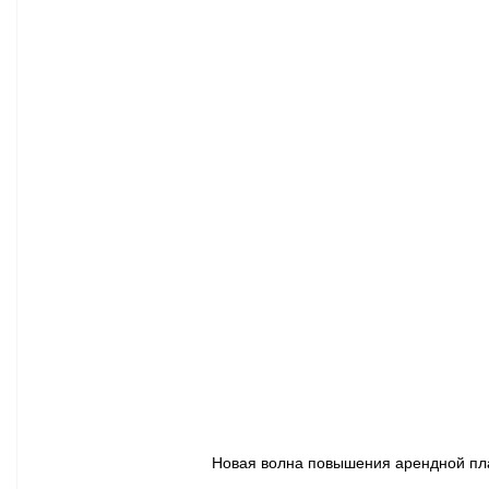
Афиша - Классическая музыка
Правопорядок
Недвижимость
Новая волна повышения арендной пла