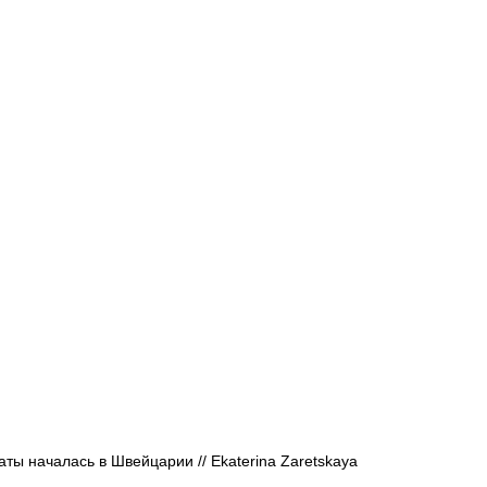
Афиша - Русские события
История
ты началась в Швейцарии // 
Ekaterina Zaretskaya