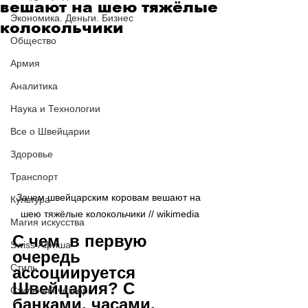
вешают на шею тяжёлые
Экономика. Деньги. Бизнес
колокольчики
Общество
Армия
Аналитика
Наука и Технологии
Все о Швейцарии
Здоровье
Транспорт
Зачем швейцарским коровам вешают на 
Культура
шею тяжёлые колокольчики // wikimedia
Магия искусства
С чем  в первую 
Swiss Афиша
очередь 
Стиль
ассоциируется 
Швейцария? С 
Стильный четверг
банками, часами, 