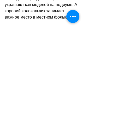
украшают как моделей на подиуме. А 
коровий колокольчик занимает 
важное место в местном фольклоре.
Таким образом, тяжелые 
колокольчики на шее швейцарских 
коров 
–
 это больше чем просто 
аксессуар или инструмент 
управления стадом. Это часть 
истории и культуры альпийского 
региона, сочетающая в себе 
защитные функции, эстетическую 
ценность и экономическую выгоду 
для фермеров.
sa
//
(тв)