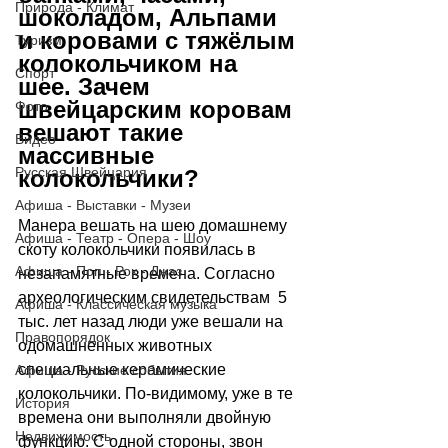
Природа - Климат
шоколадом, Альпами 
и коровами с тяжёлым 
Туризм
колокольчиком на 
Спорт
шее. Зачем 
швейцарским коровам 
Фото
вешают такие 
Видео
массивные 
Русская Швейцария
колокольчики? 
Афиша - Выставки - Музеи
Манера вешать на шею домашнему 
Афиша - Театр - Опера - Шоу
скоту колокольчики появилась в 
Афиша - Поп - Рок - Джаз
незапамятные времена. Согласно 
археологическим свидетельствам  5 
Афиша - Классическая музыка
тыс. лет назад люди уже вешали на 
Правопорядок
одомашненных животных 
специальные керамические 
Афиша - Русские события
колокольчики. По-видимому, уже в те 
История
времена они выполняли двойную 
Недвижимость
функцию. С одной стороны, звон 