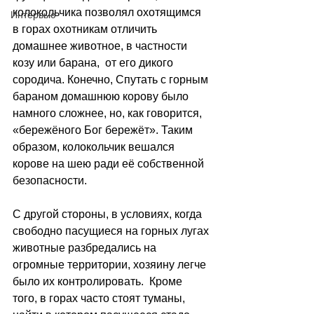
колокольчика позволял охотящимся 
Интервью
в горах охотникам отличить 
домашнее животное, в частности 
козу или барана,  от его дикого 
сородича. Конечно, Спутать с горным 
бараном домашнюю корову было 
намного сложнее, но, как говорится, 
«бережёного Бог бережёт». Таким 
образом, колокольчик вешался 
корове на шею ради её собственной 
безопасности.
С другой стороны, в условиях, когда 
свободно пасущиеся на горных лугах 
животные разбредались на 
огромные территории, хозяину легче 
было их контролировать. 
 Кроме 
того, в горах часто стоят туманы, 