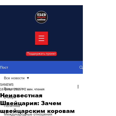
Поддержать проект
Пост
Все новости
SANEWS
Все новости
16 февр. 2025 г.
2 мин. чтения
Неизвестная
В мире
Швейцария: Зачем
Политика
швейцарским коровам
Международные отношения