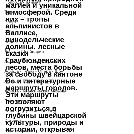
Природа - Климат
магией и уникальной 
атмосферой. Среди 
Туризм
них – тропы 
Спорт
альпинистов в 
Валлисе, 
Фото
винодельческие 
Видео
долины, лесные 
Русская Швейцария
сказки 
Граубюнденских 
Афиша - Выставки - Музеи
лесов, места борьбы 
Афиша - Театр - Опера - Шоу
за свободу в кантоне 
Во и литературные 
Афиша - Поп - Рок - Джаз
маршруты городов. 
Афиша - Классическая музыка
Эти маршруты 
позволяют 
Правопорядок
погрузиться в 
Афиша - Русские события
глубины швейцарской 
История
культуры, природы и 
истории, открывая 
Недвижимость