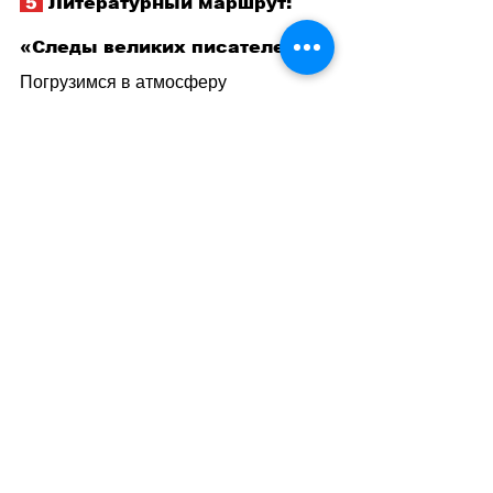
 5 
 Литературный маршрут: 
«Следы великих писателей»
Погрузимся в атмосферу 
вдохновения среди улиц Базеля, 
Цюриха и Женевы 
–
 городов, где 
рождались слова великих мастеров 
пера. Здесь каждый камень дышит 
историей творчества; каждое кафе 
хранит воспоминания о встречах 
писателей и поэтов.
Дом Дюрренматта в Базеле словно 
оживает под нашими руками: стены 
пропитаны его мыслями и идеями. В 
Цюрихе прогулки по улицам 
открывают тайны жизни Джорджа 
Симпсона; а Женевский музей 
Франсуа Бретона позволит 