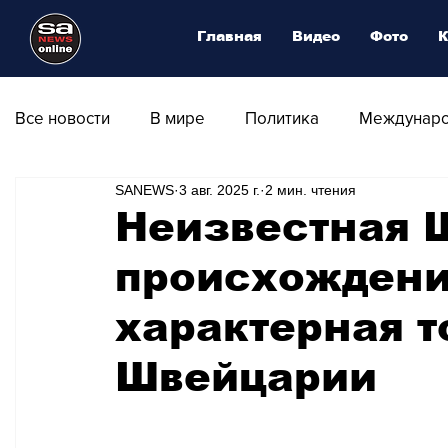
Главная
Видео
Фото
К
Все новости
В мире
Политика
Междунаро
SANEWS
3 авг. 2025 г.
2 мин. чтения
Общество
Армия
Аналитика
Наука и
Неизвестная 
происхождения
Транспорт
Культура
Магия искусства
характерная т
Природа - Климат
Туризм
Спорт
Фот
Швейцарии
Афиша - Выставки - Музеи
Афиша - Театр - Оп