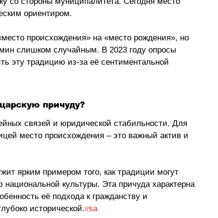
ку со стороны муниципалитета. Сегодня место 
еским ориентиром.
«место происхождения» на «место рождения», но 
мин слишком случайным. В 2023 году опросы 
ить эту традицию из-за её сентиментальной 
йцарскую причуду?
ейных связей и юридической стабильности. Для 
ицей место происхождения 
–
 это важный актив и 
жит ярким примером того, как традиции могут 
ю национальной культуры. Эта причуда характерна 
обенность её подхода к гражданству и 
глубоко исторической.
sa
//