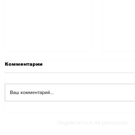
Комментарии
Ваш комментарий...
Неизвестная
Неизве
Швейцария: В
Швейца
Швейцарии есть город,
самых 
Подписаться на рассылку
полностью свободный
общин 
от курения