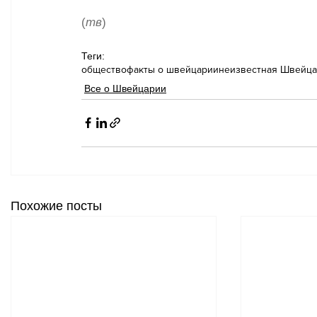
(
тв
)
Теги:
общество
факты о швейцарии
неизвестная Швейц
Все о Швейцарии
Похожие посты