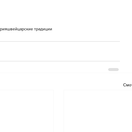
ария
швейцарские традиции
Смот