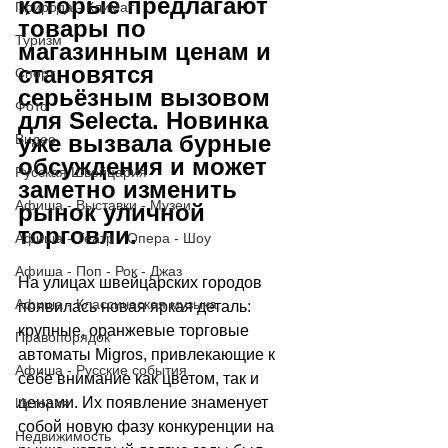
которые предлагают 
Природа - Климат
товары по 
Туризм
магазинным ценам и 
становятся 
Спорт
серьёзным вызовом 
Фото
для Selecta. Новинка 
уже вызвала бурные 
Видео
обсуждения и может 
Русская Швейцария
заметно изменить 
Афиша - Выставки - Музеи
рынок уличной 
торговли.
Афиша - Театр - Опера - Шоу
Афиша - Поп - Рок - Джаз
На улицах швейцарских городов 
Афиша - Классическая музыка
появилась новая яркая деталь: 
крупные, оранжевые торговые 
Правопорядок
автоматы Migros, привлекающие к 
Афиша - Русские события
себе внимание как цветом, так и 
ценами. Их появление знаменует 
История
собой новую фазу конкуренции на 
Недвижимость