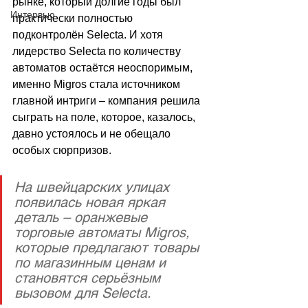
рынке, который долгие годы был 
Интервью
практически полностью 
подконтролён Selecta. И хотя 
лидерство Selecta по количеству 
автоматов остаётся неоспоримым, 
именно Migros стала источником 
главной интриги 
–
 компания решила 
сыграть на поле, которое, казалось, 
давно устоялось и не обещало 
особых сюрпризов.
На швейцарских улицах 
появилась новая яркая 
деталь – оранжевые 
торговые автоматы Migros, 
которые предлагают товары 
по магазинным ценам и 
становятся серьёзным 
вызовом для Selecta. 