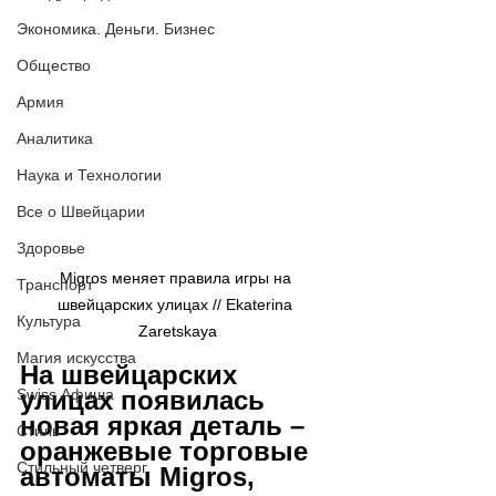
Экономика. Деньги. Бизнес
Общество
Армия
Аналитика
Наука и Технологии
Все о Швейцарии
Здоровье
Migros меняет правила игры на 
Транспорт
швейцарских улицах // 
Ekaterina 
Культура
Zaretskaya
Магия искусства
На швейцарских 
Swiss Афиша
улицах появилась 
новая яркая деталь – 
Стиль
оранжевые торговые 
Стильный четверг
автоматы Migros, 