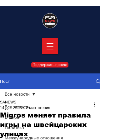
Поддержать проект
Пост
Все новости
SANEWS
Все новости
14 дек. 2025 г.
2 мин. чтения
Migros меняет правила
В мире
игры на швейцарских
Политика
улицах
Международные отношения