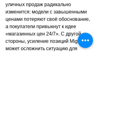
уличных продаж радикально 
изменится: модели с завышенными 
ценами потеряют своё обоснование, 
а покупатели привыкнут к идее 
«магазинных цен 24/7». С другой 
стороны, усиление позиций Migros 
может осложнить ситуацию для 
малого бизнеса, который и без того 
рискует оказаться в тени крупных 
сетей.
Одно ясно: появление оранжевых 
автоматов стало не просто 
очередной новинкой, а сигналом 
того, что даже самые привычные 
элементы городского пейзажа могут 
неожиданно измениться. Migros 
бросила вызов устоявшейся системе 
–
 и теперь вся Швейцария 