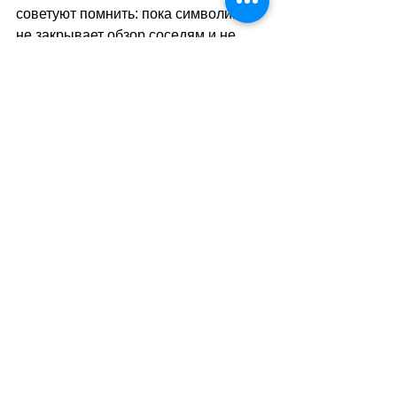
советуют помнить: пока символика 
не закрывает обзор соседям и не 
закреплена капитально в стене 
здания, у арендатора есть сильные 
аргументы в пользу своей свободы 
слова.
sa
//
(
ар
)
Теги:
жизнь в швейцарии
общество
право
недвижимость
женева
Общество
Смотреть все
Похожие посты