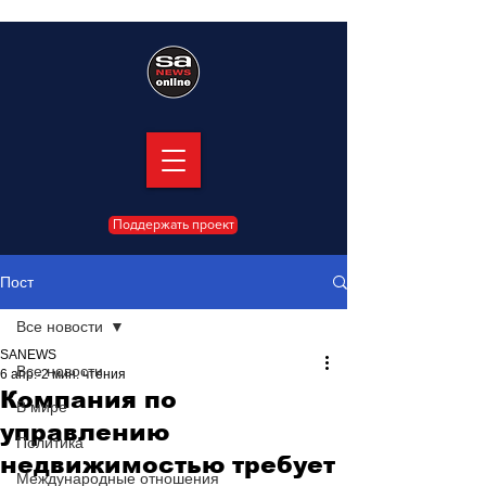
Поддержать проект
Пост
Все новости
SANEWS
Все новости
6 апр.
2 мин. чтения
Компания по
В мире
управлению
Политика
недвижимостью требует
Международные отношения