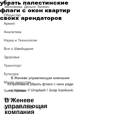
убрать палестинские
Экономика. Деньги. Бизнес
флаги с окон квартир
Общество
своих арендаторов
Армия
Аналитика
Наука и Технологии
Все о Швейцарии
Здоровье
Транспорт
Культура
В Женеве управляющая компания 
Магия искусства
потребовала убрать флаги с окон ради 
«эстетики» // 
Unsplash / Josip Ivankovic
Swiss Афиша
В Женеве 
Стиль
управляющая 
Стильный четверг
компания 