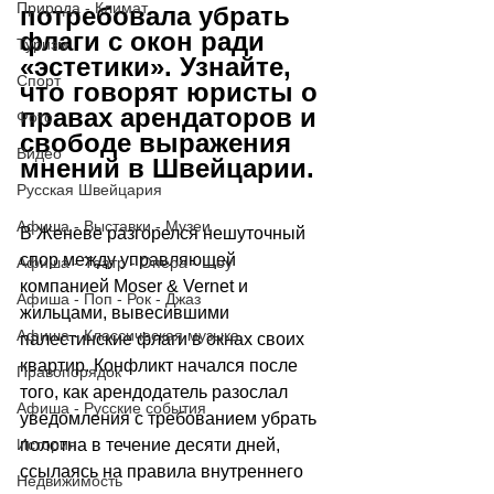
Природа - Климат
потребовала убрать 
флаги с окон ради 
Туризм
«эстетики». Узнайте, 
Спорт
что говорят юристы о 
правах арендаторов и 
Фото
свободе выражения 
Видео
мнений в Швейцарии.
Русская Швейцария
Афиша - Выставки - Музеи
В Женеве разгорелся нешуточный 
спор между управляющей 
Афиша - Театр - Опера - Шоу
компанией Moser & Vernet и 
Афиша - Поп - Рок - Джаз
жильцами, вывесившими 
Афиша - Классическая музыка
палестинские флаги в окнах своих 
квартир. Конфликт начался после 
Правопорядок
того, как арендодатель разослал 
Афиша - Русские события
уведомления с требованием убрать 
полотна в течение десяти дней, 
История
ссылаясь на правила внутреннего 
Недвижимость