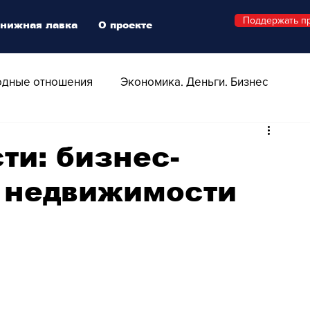
Поддержать п
нижная лавка
О проекте
дные отношения
Экономика. Деньги. Бизнес
 Технологии
Все о Швейцарии
Здоровье
ти: бизнес-
 недвижимости
Swiss Афиша
Стиль
Стильный четверг
о
Видео
Русская Швейцария
ера - Шоу
Афиша - Поп - Рок - Джаз