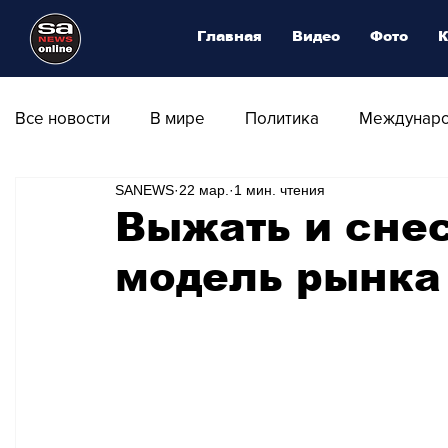
Главная
Видео
Фото
К
Все новости
В мире
Политика
Междунаро
SANEWS
22 мар.
1 мин. чтения
Общество
Армия
Аналитика
Наука и
Выжать и снес
модель рынка
Транспорт
Культура
Магия искусства
Природа - Климат
Туризм
Спорт
Фот
Афиша - Выставки - Музеи
Афиша - Театр - Оп