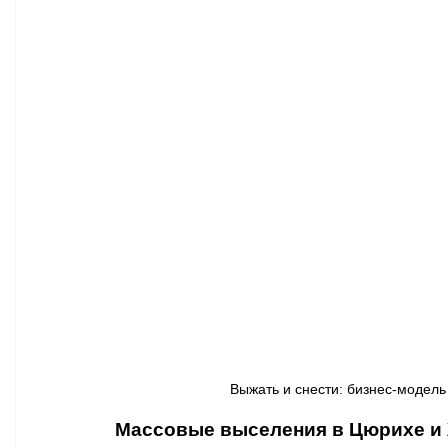
Афиша - Классическая музыка
Правопорядок
Недвижимость
Выжать и снести: бизнес-модель
Массовые выселения в Цюрихе и Ж