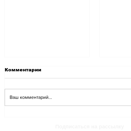
Комментарии
Ваш комментарий...
От Цюриха до Женевы:
Выселе
как реконструкции
ещё одн
превращаются в
Женеве
Подписаться на рассылку