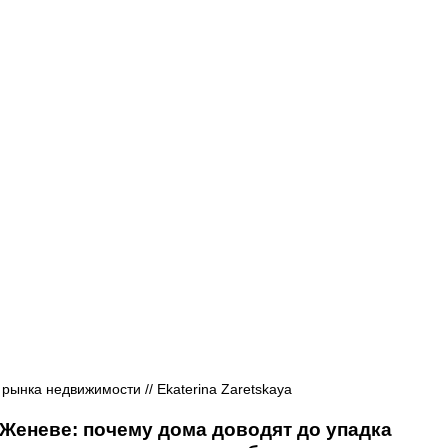
Афиша - Русские события
История
 рынка недвижимости // 
Ekaterina Zaretskaya
еневе: почему дома доводят до упадка 