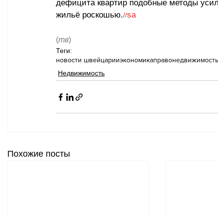
дефицита квартир подобные методы усил
жильё роскошью.
sa
//
(
тв
)
Теги:
новости швейцарии
экономика
право
недвижимост
Недвижимость
Похожие посты