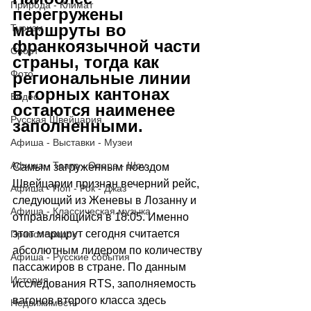
Природа - Климат
перегружены 
маршруты во 
Туризм
франкоязычной части 
Спорт
страны, тогда как 
Фото
региональные линии 
в горных кантонах 
Видео
остаются наименее 
Русская Швейцария
заполненными.
Афиша - Выставки - Музеи
Афиша - Театр - Опера - Шоу
Самым загруженным поездом 
Швейцарии признан вечерний рейс, 
Афиша - Поп - Рок - Джаз
следующий из Женевы в Лозанну и 
Афиша - Классическая музыка
отправляющийся в 18:05. Именно 
этот маршрут сегодня считается 
Правопорядок
абсолютным лидером по количеству 
Афиша - Русские события
пассажиров в стране. По данным 
История
исследования RTS, заполняемость 
вагонов второго класса здесь 
Недвижимость