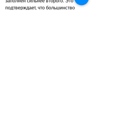
заполнен сильнее второго. Это 
подтверждает, что большинство 
пассажиров в Швейцарии 
предпочитают более экономный 
второй класс, даже несмотря на 
постоянную перегруженность.
//sa
(
ез
)
Теги:
новости швейцарии
общество
транспорт
поезда
общественное мнени
Транспорт
Смотреть все
Похожие посты