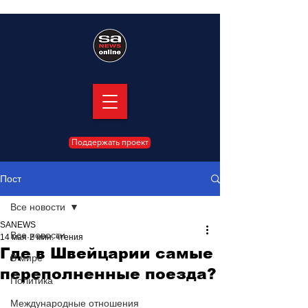
Поддержать проект
Пост
Все новости
SANEWS
Все новости
14 мая
2 мин. чтения
Где в Швейцарии самые
В мире
переполненные поезда?
Политика
Международные отношения