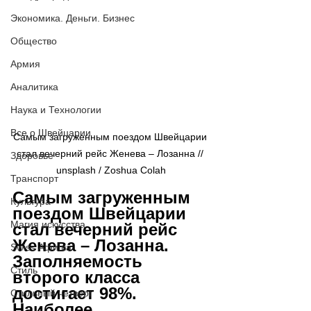
Экономика. Деньги. Бизнес
Общество
Армия
Аналитика
Наука и Технологии
Все о Швейцарии
Самым загруженным поездом Швейцарии 
стал вечерний рейс Женева 
–
 Лозанна // 
Здоровье
unsplash / 
Zoshua Colah
Транспорт
Самым загруженным 
Культура
поездом Швейцарии 
Магия искусства
стал вечерний рейс 
Женева 
–
 Лозанна. 
Swiss Афиша
Заполняемость 
Стиль
второго класса 
достигает 98%. 
Стильный четверг
Наиболее 