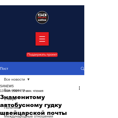
Поддержать проект
Пост
Все новости
SANEWS
Все новости
13 июл. 2024 г.
2 мин. чтения
Знаменитому
В мире
автобусному гудку
Политика
швейцарской почты
Международные отношения