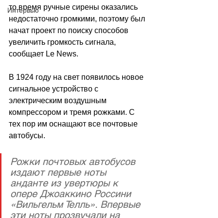
то время ручные сирены оказались 
Интервью
недостаточно громкими, поэтому был 
начат проект по поиску способов 
увеличить громкость сигнала, 
сообщает Le News. 
В 1924 году на свет появилось новое 
сигнальное устройство с 
электрическим воздушным 
компрессором и тремя рожками. С 
тех пор им оснащают все почтовые 
автобусы.
Рожки почтовых автобусов 
издают первые ноты 
анданте из увертюры к 
опере Джоаккино Россини 
«Вильгельм Телль». Впервые 
эти ноты прозвучали на 