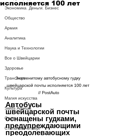
исполняется 100 лет
Экономика. Деньги. Бизнес
Общество
Армия
Аналитика
Наука и Технологии
Все о Швейцарии
Здоровье
Транспорт
Знаменитому автобусному гудку 
швейцарской почты исполняется 100 лет 
Культура
// PostAuto
Магия искусства
Автобусы 
Swiss Афиша
швейцарской почты 
оснащены гудками, 
Стиль
предупреждающими 
Стильный четверг
преодолевающих 