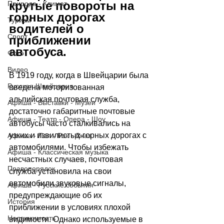
крутые повороты на 
Природа - Климат
горных дорогах 
Туризм
водителей о 
Спорт
приближении 
автобуса. 
Фото
Видео
В 1919 году, когда в Швейцарии была 
Русская Швейцария
введена моторизованная 
альпийская почтовая служба, 
Афиша - Выставки - Музеи
достаточно габаритные почтовые 
Афиша - Театр - Опера - Шоу
автобусы часто сталкивались на 
узких и извилистых горных дорогах с 
Афиша - Поп - Рок - Джаз
автомобилями. Чтобы избежать 
Афиша - Классическая музыка
несчастных случаев, почтовая 
Правопорядок
служба установила на свои 
автомобили звуковые сигналы, 
Афиша - Русские события
предупреждающие об их 
История
приближении в условиях плохой 
Недвижимость
видимости. Однако используемые в 