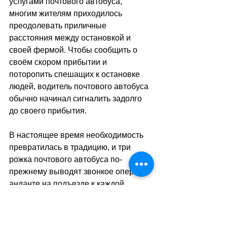
услугами почтового автобуса, 
многим жителям приходилось 
преодолевать приличные 
расстояния между остановкой и 
своей фермой. Чтобы сообщить о 
своём скором прибытии и 
поторопить спешащих к остановке 
людей, водитель почтового автобуса 
обычно начинал сигналить задолго 
до своего прибытия. 
В настоящее время необходимость 
превратилась в традицию, и три 
рожка почтового автобуса по-
прежнему выводят звонкое оперное 
анданте на подъезде к каждой 
остановке на горной дороге.
sa
//
(тв)