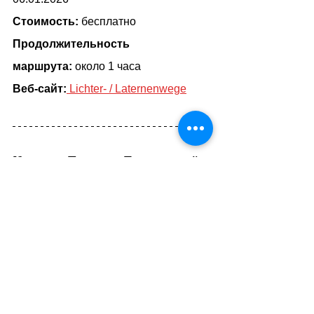
Стоимость:
 бесплатно
Продолжительность 
маршрута:
около 1 часа
Веб-сайт:
 Lichter- / Laternenwege
Кантон Базель-Городской 
(BS)
  Городская рождественская 
тропа в Риихене // 
Weihnachtsweg Riehen