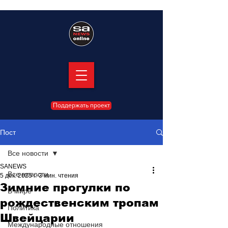
Поддержать проект
Пост
Все новости
SANEWS
Все новости
5 дек. 2025 г.
3 мин. чтения
Зимние прогулки по
В мире
рождественским тропам
Политика
Швейцарии
Международные отношения