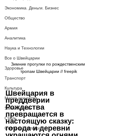
Экономика. Деньги. Бизнес
Общество
Армия
Аналитика
Наука и Технологии
Все о Швейцарии
Зимние прогулки по рождественским 
Здоровье
тропам Швейцарии // 
freepik
Транспорт
Культура
Швейцария в 
Магия искусства
преддверии 
Рождества 
Swiss Афиша
превращается в 
Стиль
настоящую сказку: 
города и деревни 
Стильный четверг
украшаются огнями, 