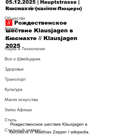
05.12.2025 | 
Hauptstrasse
 | 
Экономика. Деньги. Бизнес
Кюснахте (кантон Люцерн)
Общество
 // 
 Рождественское 
Армия
шествие Klausjagen в 
Кюснахте
 // 
Klausjagen 
Аналитика
2025
Наука и Технологии
Все о Швейцарии
Здоровье
Транспорт
Культура
Магия искусства
Swiss Афиша
Стиль
Рождественское шествие Klausjagen в 
Стильный четверг
 // 
Кюснахте
Matthias Zepper / wikipedia.