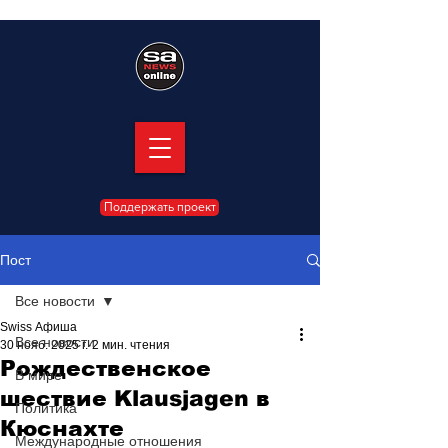
Поддержать проект
Пост
Все новости
Swiss Афиша
Все новости
30 нояб. 2025 г.
2 мин. чтения
Рождественское
В мире
шествие Klausjagen в
Политика
Кюснахте
Международные отношения