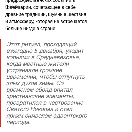
предрождественских событий в 
Интервью
Швейцарии, сочетающее в себе 
древние традиции, шумные шествия 
и атмосферу, которая не встречается 
больше нигде в стране. 
Этот ритуал, проходящий 
ежегодно 5 декабря, уходит 
корнями в Средневековье, 
когда местные жители 
устраивали громкие 
церемонии, чтобы отпугнуть 
злых духов зимы. Со 
временем обряд впитал 
христианские элементы, 
превратился в чествование 
Святого Николая и стал 
ярким символом адвентского 
периода. 