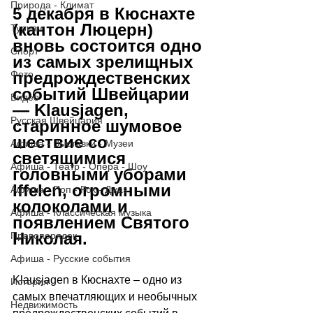
Природа - Климат
5 декабря в Кюснахте 
(кантон Люцерн) 
Туризм
вновь состоится одно 
Спорт
из самых зрелищных 
Фото
предрождественских 
событий Швейцарии 
Видео
— 
Klausjagen
, 
Русская Швейцария
старинное шумовое 
шествие со 
Афиша - Выставки - Музеи
светящимися 
Афиша - Театр - Опера - Шоу
головными уборами 
Iffelen, огромными 
Афиша - Поп - Рок - Джаз
колоколами и 
Афиша - Классическая музыка
появлением Святого 
Николая. 
Правопорядок
Афиша - Русские события
Klausjagen в Кюснахте 
–
 одно из 
История
самых впечатляющих и необычных 
Недвижимость