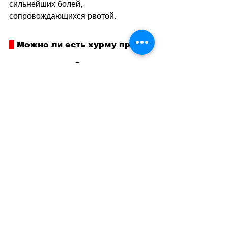
сильнейших болей, 
сопровождающихся рвотой.
 Можно ли есть хурму при 
сахарном диабете
Категорических противопоказаний по 
части хурмы для диабетиков нет. Но 
это не значит, что ей можно 
объедаться, будьте осторожны и 
знайте меру 
–
 50–100 граммов 
хурмы в день. Для большей 
уверенности можно 
проконсультироваться с врачом.
Всё дело в том, что в хурме довольно 
много углеводов, четверть от общего 
количества которых приходится на 
глюкозу и фруктозу. При этом у 