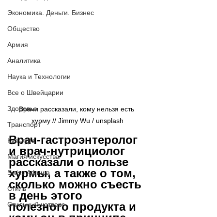
Экономика. Деньги. Бизнес
Общество
Армия
Аналитика
Наука и Технологии
Все о Швейцарии
Здоровье
Врачи рассказали, кому нельзя есть 
хурму // Jimmy Wu / unsplash
Транспорт
Врач-гастроэнтеролог 
Культура
и врач-нутрициолог 
Магия искусства
рассказали о пользе 
хурмы, а также о том, 
Swiss Афиша
сколько можно съесть 
Стиль
в день этого 
полезного продукта и 
Стильный четверг