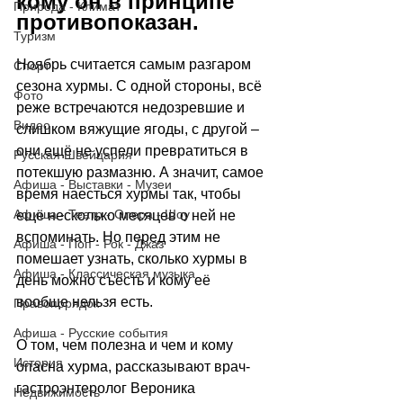
кому он в принципе 
Природа - Климат
противопоказан.
Туризм
Ноябрь считается самым разгаром 
Спорт
сезона хурмы. С одной стороны, всё 
Фото
реже встречаются недозревшие и 
Видео
слишком вяжущие ягоды, с другой 
–
они ещё не успели превратиться в 
Русская Швейцария
потекшую размазню. А значит, самое 
Афиша - Выставки - Музеи
время наесться хурмы так, чтобы 
Афиша - Театр - Опера - Шоу
ещё несколько месяцев о ней не 
вспоминать. Но перед этим не 
Афиша - Поп - Рок - Джаз
помешает узнать, сколько хурмы в 
Афиша - Классическая музыка
день можно съесть и кому её  
вообще нельзя есть.
Правопорядок
Афиша - Русские события
О том, чем полезна и чем и кому 
История
опасна хурма, рассказывают врач-
гастроэнтеролог Вероника 
Недвижимость