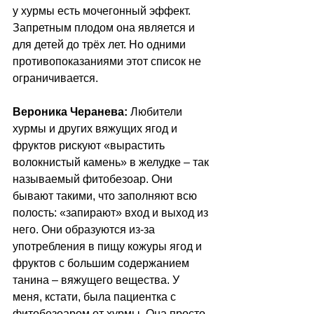
у хурмы есть мочегонный эффект. 
Запретным плодом она является и 
для детей до трёх лет. Но одними 
противопоказаниями этот список не 
ограничивается.
Вероника Черанева:
 Любители 
хурмы и других вяжущих ягод и 
фруктов рискуют «вырастить 
волокнистый камень» в желудке 
–
 так 
называемый фитобезоар. Они 
бывают такими, что заполняют всю 
полость: «запирают» вход и выход из 
него. Они образуются из-за 
употребления в пищу кожуры ягод и 
фруктов с большим содержанием 
танина 
–
 вяжущего вещества. У 
меня, кстати, была пациентка с 
фитобезоаром от хурмы. Она просто 