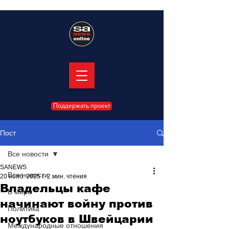
Поддержать проект
Пост
Все новости
SANEWS
Все новости
20 нояб. 2025 г.
2 мин. чтения
Владельцы кафе
В мире
начинают войну против
Политика
ноутбуков в Швейцарии
Международные отношения