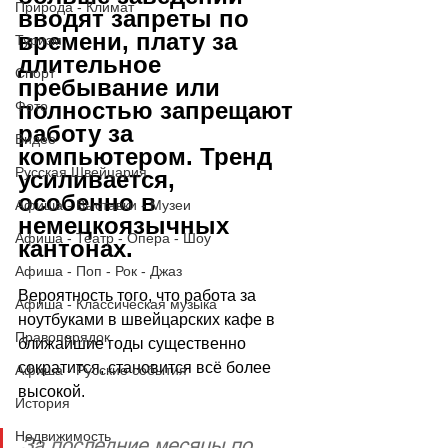
Природа - Климат
вводят запреты по 
времени, плату за 
Туризм
длительное 
Спорт
пребывание или 
полностью запрещают 
Фото
работу за 
Видео
компьютером. Тренд 
Русская Швейцария
усиливается, 
особенно в 
Афиша - Выставки - Музеи
немецкоязычных 
Афиша - Театр - Опера - Шоу
кантонах.
Афиша - Поп - Рок - Джаз
Вероятность того, что работа за 
Афиша - Классическая музыка
ноутбуками в швейцарских кафе в 
Правопорядок
ближайшие годы существенно 
сократится, становится всё более 
Афиша - Русские события
высокой. 
История
Недвижимость
За последние месяцы по 