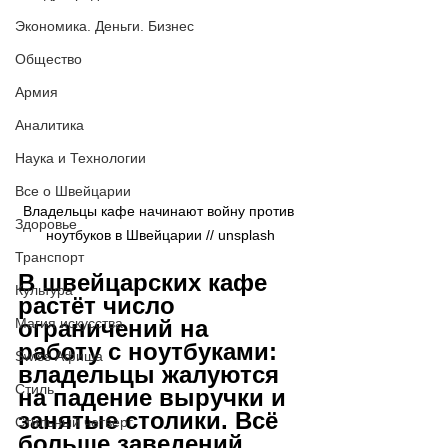
Экономика. Деньги. Бизнес
Общество
Армия
Аналитика
Наука и Технологии
Все о Швейцарии
Владельцы кафе начинают войну против 
Здоровье
ноутбуков в Швейцарии // 
unsplash
Транспорт
В швейцарских кафе 
Культура
растёт число 
Магия искусства
ограничений на 
работу с ноутбуками: 
Swiss Афиша
владельцы жалуются 
Стиль
на падение выручки и 
занятые столики. Всё 
Стильный четверг
больше заведений 