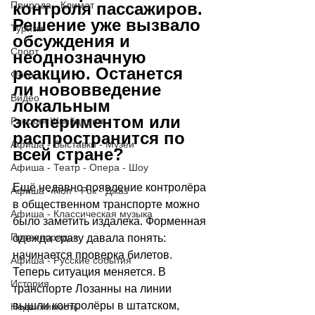
Природа - Климат
контроля пассажиров. 
Решение уже вызвало 
Туризм
обсуждения и 
Спорт
неоднозначную 
реакцию. Останется 
Фото
ли нововведение 
Видео
локальным 
экспериментом или 
Русская Швейцария
распространится по 
Афиша - Выставки - Музеи
всей стране?
Афиша - Театр - Опера - Шоу
Ещё недавно появление контролёра 
Афиша - Поп - Рок - Джаз
в общественном транспорте можно 
Афиша - Классическая музыка
было заметить издалека. Форменная 
Правопорядок
одежда сразу давала понять: 
начинается проверка билетов. 
Афиша - Русские события
Теперь ситуация меняется. В 
История
транспорте Лозанны на линии 
вышли контролёры в штатском, 
Недвижимость