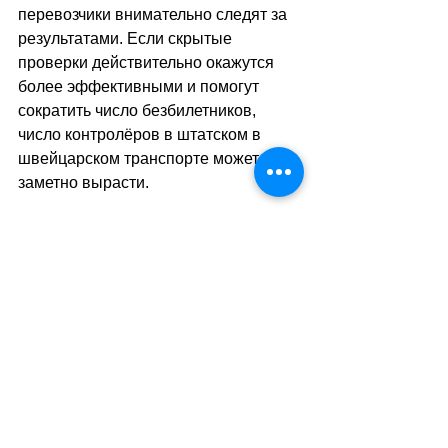
перевозчики внимательно следят за 
результатами. Если скрытые 
проверки действительно окажутся 
более эффективными и помогут 
сократить число безбилетников, 
число контролёров в штатском в 
швейцарском транспорте может 
заметно вырасти. 
И тогда пассажирам придётся 
привыкать к новой реальности, в 
которой контролёр больше не 
обязательно носит форму и может 
оказаться тем самым человеком, 
который всё это время сидел рядом 
на соседнем сиденье.
sa
//
(
ар
)
Теги: