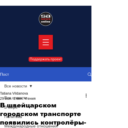
Поддержать проект
Пост
Все новости
Tatiana Vildanova
Все новости
29 июн.
2 мин. чтения
В швейцарском
В мире
городском транспорте
Политика
появились контролёры-
Международные отношения