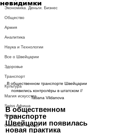
невидимки
Экономика. Деньги. Бизнес
Общество
Армия
Аналитика
Наука и Технологии
Все о Швейцарии
Здоровье
Транспорт
В общественном транспорте Швейцарии 
Культура
появились контролёры в штатском // 
Магия искусства
Tatiana Vildanova
Swiss Афиша
В общественном 
транспорте 
Стиль
Швейцарии появилась 
Стильный четверг
новая практика 