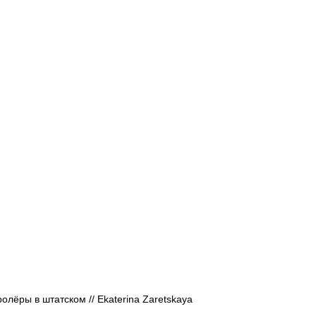
Афиша - Русские события
История
олёры в штатском // 
Ekaterina Zaretskaya