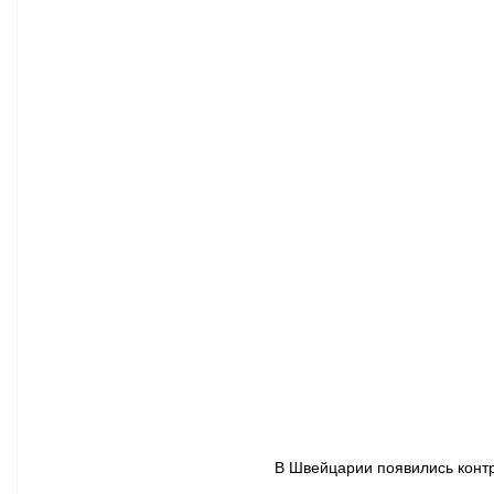
Афиша - Классическая музыка
Правопорядок
Недвижимость
В Швейцарии появились контр