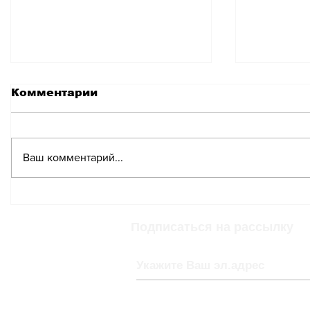
Комментарии
Ваш комментарий...
Штраф за покупку
Allianc
билета с опозданием
объявил
на две секунды
правиле
Подписаться на рассылку
сохраняется
проездн