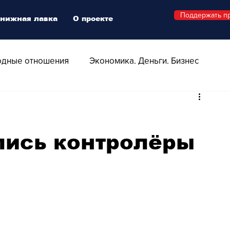
Поддержать п
нижная лавка
О проекте
дные отношения
Экономика. Деньги. Бизнес
 Технологии
Все о Швейцарии
Здоровье
лись контролёры
Swiss Афиша
Стиль
Стильный четверг
о
Видео
Русская Швейцария
ера - Шоу
Афиша - Поп - Рок - Джаз