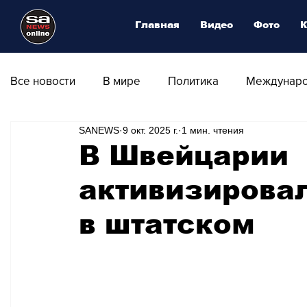
Главная
Видео
Фото
К
Все новости
В мире
Политика
Междунаро
SANEWS
9 окт. 2025 г.
1 мин. чтения
Общество
Армия
Аналитика
Наука и
В Швейцарии
активизирова
Транспорт
Культура
Магия искусства
в штатском
Природа - Климат
Туризм
Спорт
Фот
Афиша - Выставки - Музеи
Афиша - Театр - Оп