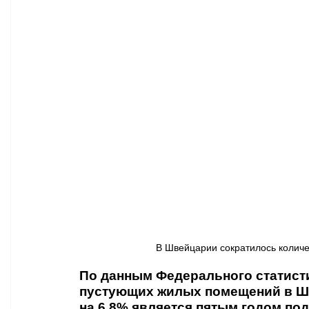
Афиша - Классическая музыка
Правопорядок
Недвижимость
В Швейцарии сократилось количес
По данным Федерального статисти
пустующих жилых помещений в Шв
на 6,8% является пятым годом под