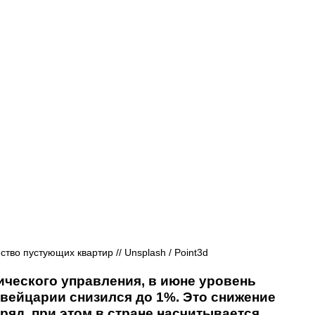
Афиша - Русские события
История
тво пустующих квартир // Unsplash / Point3d
ческого управления, в июне уровень 
ейцарии снизился до 1%. Это снижение 
ряд, при этом в стране насчитывается 