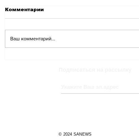
Комментарии
Ваш комментарий...
В Цюрихе собираются
Женева 
реализовать
с беспр
советскую практику
нехватк
Подписаться на рассылку
«уплотнения квартир»,
но с выселением
© 2024 SANEWS