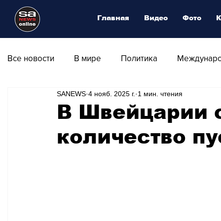
Главная
Видео
Фото
К
Все новости
В мире
Политика
Междунаро
SANEWS
4 нояб. 2025 г.
1 мин. чтения
Общество
Армия
Аналитика
Наука и
В Швейцарии 
количество п
Транспорт
Культура
Магия искусства
Природа - Климат
Туризм
Спорт
Фот
Афиша - Выставки - Музеи
Афиша - Театр - Оп