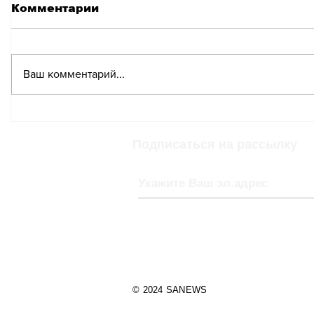
Комментарии
Ваш комментарий...
Раскрыта
Обучени
единственная
Швейца
доказанная наукой
стоить 
Подписаться на рассылку
привычка для
дороже 
замедления старения
© 2024 SANEWS