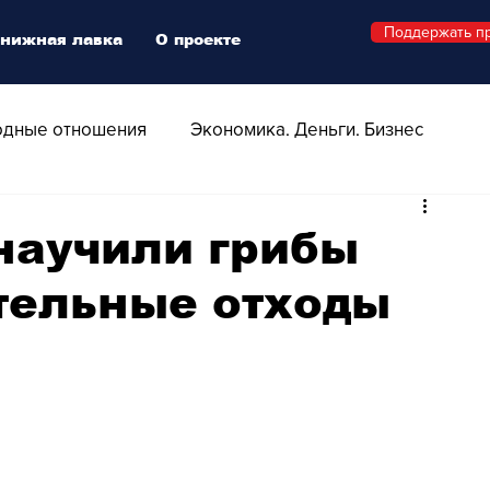
Поддержать п
нижная лавка
О проекте
дные отношения
Экономика. Деньги. Бизнес
 Технологии
Все о Швейцарии
Здоровье
научили грибы
тельные отходы
Swiss Афиша
Стиль
Стильный четверг
о
Видео
Русская Швейцария
ера - Шоу
Афиша - Поп - Рок - Джаз