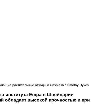
Афиша - Русские события
История
ающие растительные отходы // Unsplash / Timothy Dykes
го института Empa в Швейцарии 
й обладает высокой прочностью и при 