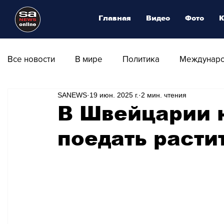
Главная
Видео
Фото
К
Все новости
В мире
Политика
Междунаро
SANEWS
19 июн. 2025 г.
2 мин. чтения
Общество
Армия
Аналитика
Наука и
В Швейцарии 
поедать расти
Транспорт
Культура
Магия искусства
Природа - Климат
Туризм
Спорт
Фот
Афиша - Выставки - Музеи
Афиша - Театр - Оп