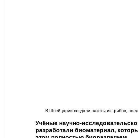
Афиша - Классическая музыка
Правопорядок
Недвижимость
В Швейцарии создали пакеты из грибов, поед
Учёные научно-исследовательско
разработали биоматериал, которы
этом полностью биоразлагаем.