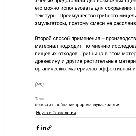
Учёные представили два возможных сцен
его можно использовать для сохранения 
текстуры. Преимущество грибного мицели
эмульгаторы, поэтому смеси не расслаи
Второй способ применения – производств
материал подходит, по мнению исследова
пищевых отходов. Грибница в этом матер
древесину и другие растительные матер
органических материалов эффективной и
(мк)
Теги:
новости швейцарии
природа
наука
экология
Наука и Технологии