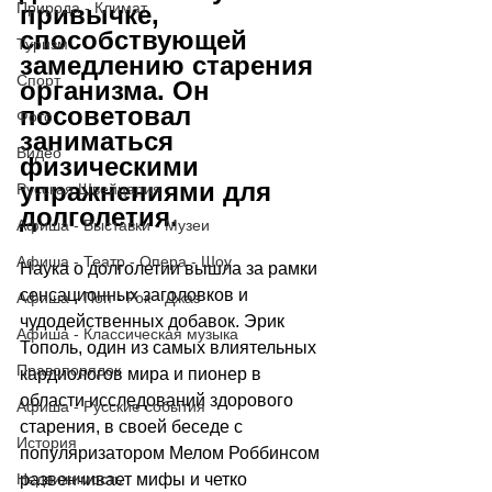
Природа - Климат
привычке, 
способствующей 
Туризм
замедлению старения 
Спорт
организма. Он 
посоветовал 
Фото
заниматься 
Видео
физическими 
упражнениями для 
Русская Швейцария
долголетия.
Афиша - Выставки - Музеи
Афиша - Театр - Опера - Шоу
Наука о долголетии вышла за рамки 
сенсационных заголовков и 
Афиша - Поп - Рок - Джаз
чудодейственных добавок. Эрик 
Афиша - Классическая музыка
Тополь, один из самых влиятельных 
Правопорядок
кардиологов мира и пионер в 
области исследований здорового 
Афиша - Русские события
старения, в своей беседе с 
История
популяризатором Мелом Роббинсом 
развенчивает мифы и четко 
Недвижимость