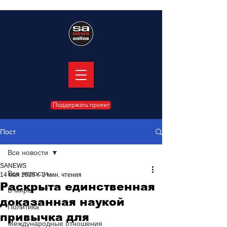
Поддержать проект
Пост
Все новости
SANEWS
Все новости
14 мая 2025 г.
2 мин. чтения
Раскрыта единственная
В мире
доказанная наукой
Политика
привычка для
Международные отношения