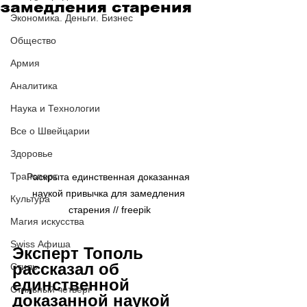
замедления старения
Экономика. Деньги. Бизнес
Общество
Армия
Аналитика
Наука и Технологии
Все о Швейцарии
Здоровье
Транспорт
Раскрыта единственная доказанная 
наукой привычка для замедления 
Культура
старения // freepik
Магия искусства
Swiss Афиша
Эксперт Тополь 
рассказал об 
Стиль
единственной 
Стильный четверг
доказанной наукой 