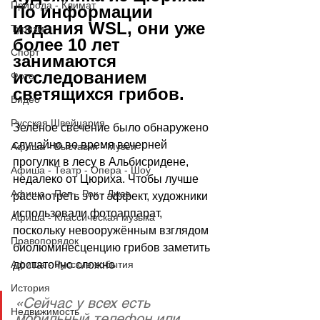
Природа - Климат
По информации 
издания WSL, они уже 
Туризм
более 10 лет 
Спорт
занимаются 
исследованием 
Фото
светящихся грибов.
Видео
Русская Швейцария
Зелёное свечение было обнаружено 
случайно во время вечерней 
Афиша - Выставки - Музеи
прогулки в лесу в Альбисридене, 
Афиша - Театр - Опера - Шоу
недалеко от Цюриха. Чтобы лучше 
Афиша - Поп - Рок - Джаз
рассмотреть этот эффект, художники 
использовали фотоаппарат, 
Афиша - Классическая музыка
поскольку невооружённым взглядом 
Правопорядок
биолюминесценцию грибов заметить 
достаточно сложно
Афиша - Русские события
История
«Сейчас у всех есть 
Недвижимость
мобильный телефон или 