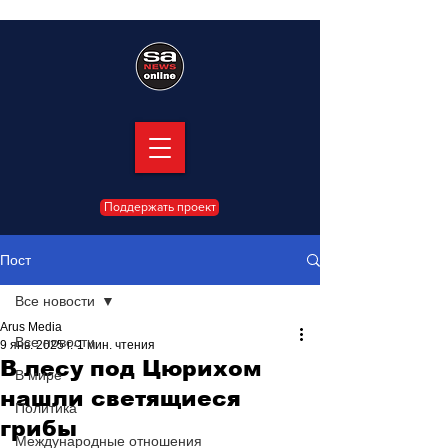
Поддержать проект
Пост
Все новости
Arus Media
Все новости
9 янв. 2025 г.
1 мин. чтения
В лесу под Цюрихом
В мире
нашли светящиеся
Политика
грибы
Международные отношения