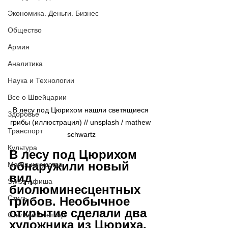
Экономика. Деньги. Бизнес
Общество
Армия
Аналитика
Наука и Технологии
Все о Швейцарии
В лесу под Цюрихом нашли светящиеся 
Здоровье
грибы (иллюстрация) // unsplash / mathew 
Транспорт
schwartz
Культура
В лесу под Цюрихом 
обнаружили новый 
Магия искусства
вид 
Swiss Афиша
биолюминесцентных 
Стиль
грибов. Необычное 
открытие сделали два 
Стильный четверг
художника из Цюриха. 