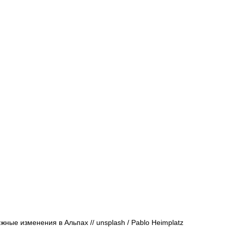
Афиша - Русские события
История
ные изменения в Альпах // 
unsplash / 
Pablo Heimplatz