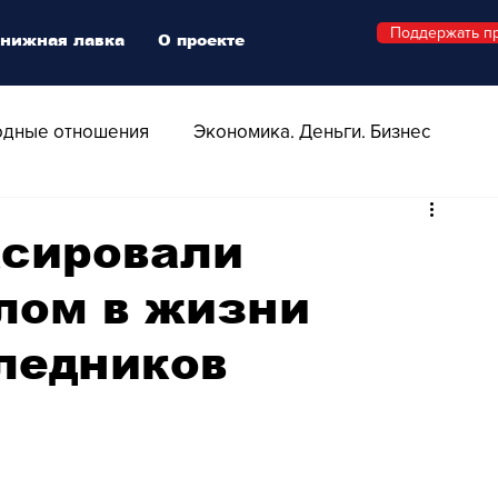
Поддержать п
нижная лавка
О проекте
дные отношения
Экономика. Деньги. Бизнес
 Технологии
Все о Швейцарии
Здоровье
сировали
лом в жизни
Swiss Афиша
Стиль
Стильный четверг
ледников
о
Видео
Русская Швейцария
ера - Шоу
Афиша - Поп - Рок - Джаз