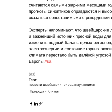
считаются самыми жаркими месяцами года
прогнозы синоптиков оправдаются и высо
оказаться сопоставимыми с рекордными с
Эксперты напоминают, что швейцарские 
и важнейший источник пресной воды для 
изменить водный баланс целых регионов,
электроэнергии и состояние горных экоси
климата перестало быть далёкой угрозой
Европы.
sa
//
(
ез
)
Теги:
новости швейцарии
природа
наука
климат
Природа - Климат