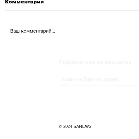
Комментарии
Ваш комментарий...
Ледник Алеч может
Неизве
исчезнуть к 2100 году,
Швейцар
согласно
ледник
Подписаться на рассылку
итальянскому
предста
исследованию
для нас
© 2024 SANEWS