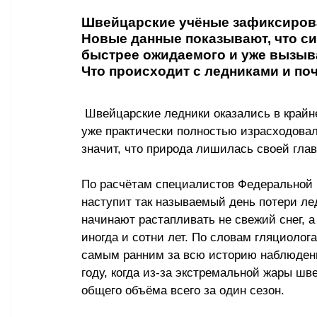
Швейцарские учёные зафиксирова
Новые данные показывают, что си
быстрее ожидаемого и уже вызыва
Что происходит с ледниками и по
 Швейцарские ледники оказались в крайне тревожной ситуации. Учёные сообщили, что они 
уже практически полностью израсходовали
значит, что природа лишилась своей гла
По расчётам специалистов Федеральной 
наступит так называемый день потери ле
начинают растапливать не свежий снег, а
иногда и сотни лет. По словам гляциолог
самым ранним за всю историю наблюдени
году, когда из-за экстремальной жары шв
общего объёма всего за один сезон.