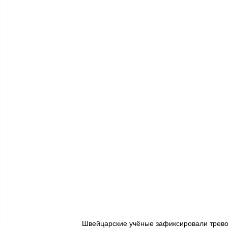
Афиша - Классическая музыка
Правопорядок
Недвижимость
Швейцарские учёные зафиксировали тревож