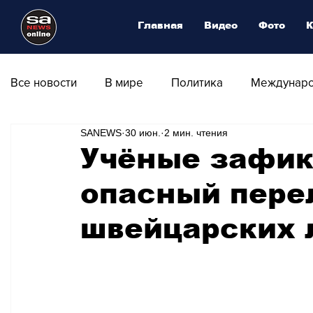
Главная
Видео
Фото
К
Все новости
В мире
Политика
Междунаро
SANEWS
30 июн.
2 мин. чтения
Общество
Армия
Аналитика
Наука и
Учёные зафик
опасный пере
Транспорт
Культура
Магия искусства
швейцарских 
Природа - Климат
Туризм
Спорт
Фот
Афиша - Выставки - Музеи
Афиша - Театр - Оп