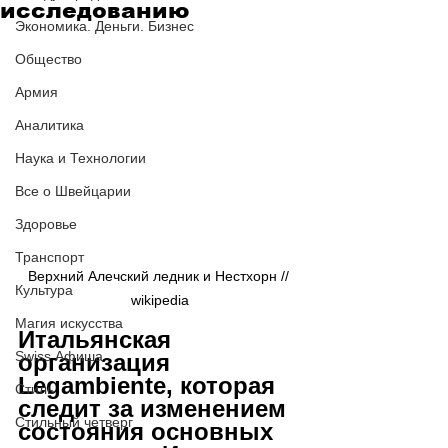
исследованию
Экономика. Деньги. Бизнес
Общество
Армия
Аналитика
Наука и Технологии
Все о Швейцарии
Здоровье
Транспорт
Верхний Алечский ледник и Нестхорн // 
Культура
wikipedia
Магия искусства
Итальянская 
Swiss Афиша
организация 
Legambiente, которая 
Стиль
следит за изменением 
Стильный четверг
состояния основных 