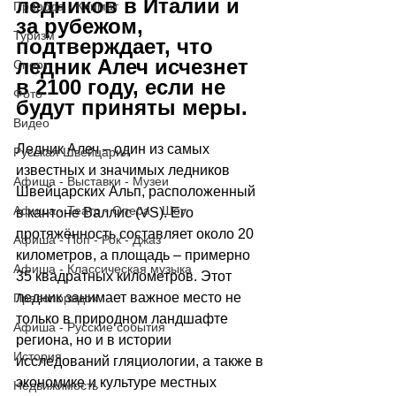
ледников в Италии и 
Природа - Климат
за рубежом, 
Туризм
подтверждает, что 
ледник Алеч исчезнет 
Спорт
в 2100 году, если не 
Фото
будут приняты меры.
Видео
Ледник Алеч 
–
 один из самых 
Русская Швейцария
известных и значимых ледников 
Афиша - Выставки - Музеи
Швейцарских Альп, расположенный 
Афиша - Театр - Опера - Шоу
в кантоне Валлис (VS). Его 
протяжённость составляет около 20 
Афиша - Поп - Рок - Джаз
километров, а площадь 
–
 примерно 
Афиша - Классическая музыка
35 квадратных километров. Этот 
ледник занимает важное место не 
Правопорядок
только в природном ландшафте 
Афиша - Русские события
региона, но и в истории 
История
исследований гляциологии, а также в 
экономике и культуре местных 
Недвижимость