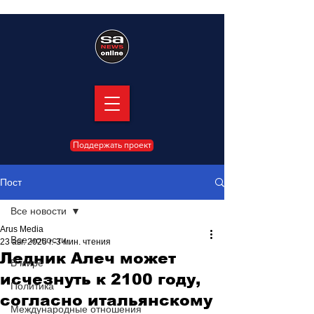
Поддержать проект
Пост
Все новости
Arus Media
Все новости
23 авг. 2025 г.
3 мин. чтения
Ледник Алеч может
В мире
исчезнуть к 2100 году,
Политика
согласно итальянскому
Международные отношения