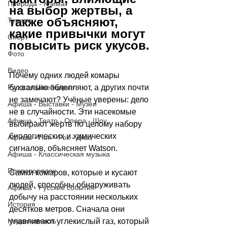
Природа - Климат
на выбор жертвы, а 
также объясняют, 
Туризм
какие привычки могут 
Спорт
повысить риск укусов.
Фото
Видео
Почему одних людей комары 
Русская Швейцария
буквально облепляют, а других почти 
не замечают? Учёные уверены: дело 
Афиша - Выставки - Музеи
не в случайности. Эти насекомые 
Афиша - Театр - Опера - Шоу
выбирают жертв по целому набору 
биологических и химических 
Афиша - Поп - Рок - Джаз
сигналов, объясняет 
Watson
.
Афиша - Классическая музыка
Правопорядок
Самки комаров, которые и кусают 
людей, способны обнаруживать 
Афиша - Русские события
добычу на расстоянии нескольких 
История
десятков метров. Сначала они 
Недвижимость
улавливают углекислый газ, который 