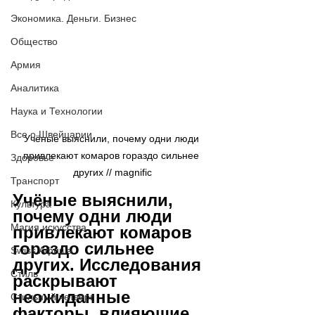
Экономика. Деньги. Бизнес
Общество
Армия
Аналитика
Наука и Технологии
Все о Швейцарии
Учёные выяснили, почему одни люди 
привлекают комаров гораздо сильнее 
Здоровье
других // 
magnific
Транспорт
Учёные выяснили, 
Культура
почему одни люди 
Магия искусства
привлекают комаров 
гораздо сильнее 
Swiss Афиша
других. Исследования 
Стиль
раскрывают 
неожиданные 
Стильный четверг
факторы, влияющие 