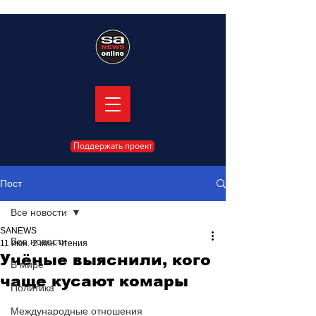
Поддержать проект
Пост
Все новости
SANEWS
Все новости
11 июн.
2 мин. чтения
Учёные выяснили, кого
В мире
чаще кусают комары
Политика
Международные отношения