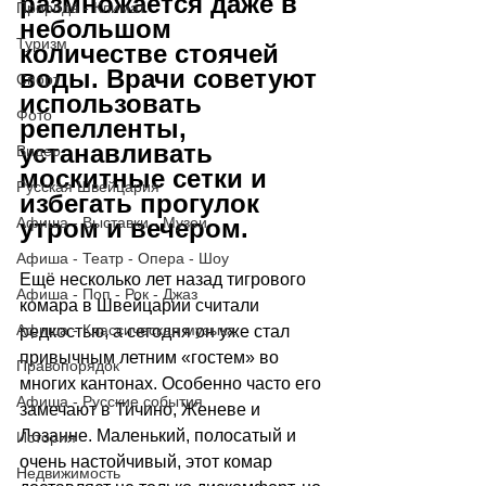
размножается даже в 
Природа - Климат
небольшом 
Туризм
количестве стоячей 
воды. Врачи советуют 
Спорт
использовать 
Фото
репелленты, 
устанавливать 
Видео
москитные сетки и 
Русская Швейцария
избегать прогулок 
Афиша - Выставки - Музеи
утром и вечером.
Афиша - Театр - Опера - Шоу
Ещё несколько лет назад тигрового 
Афиша - Поп - Рок - Джаз
комара в Швейцарии считали 
Афиша - Классическая музыка
редкостью, а сегодня он уже стал 
привычным летним «гостем» во 
Правопорядок
многих кантонах. Особенно часто его 
Афиша - Русские события
замечают в Тичино, Женеве и 
Лозанне. Маленький, полосатый и 
История
очень настойчивый, этот комар 
Недвижимость