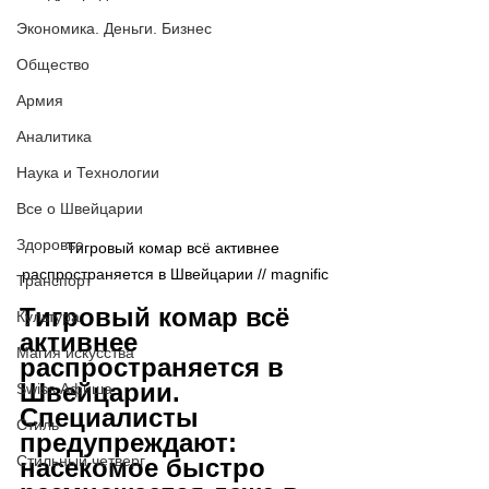
Экономика. Деньги. Бизнес
Общество
Армия
Аналитика
Наука и Технологии
Все о Швейцарии
Здоровье
Тигровый комар всё активнее 
распространяется в Швейцарии // 
magnific
Транспорт
Тигровый комар всё 
Культура
активнее 
Магия искусства
распространяется в 
Швейцарии. 
Swiss Афиша
Специалисты 
Стиль
предупреждают: 
Стильный четверг
насекомое быстро 