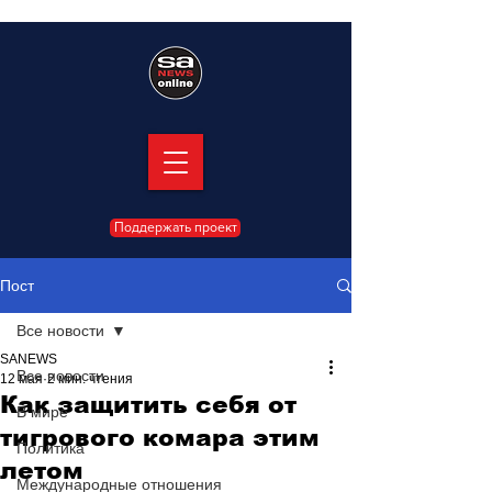
Поддержать проект
Пост
Все новости
SANEWS
Все новости
12 мая
2 мин. чтения
Как защитить себя от
В мире
тигрового комара этим
Политика
летом
Международные отношения