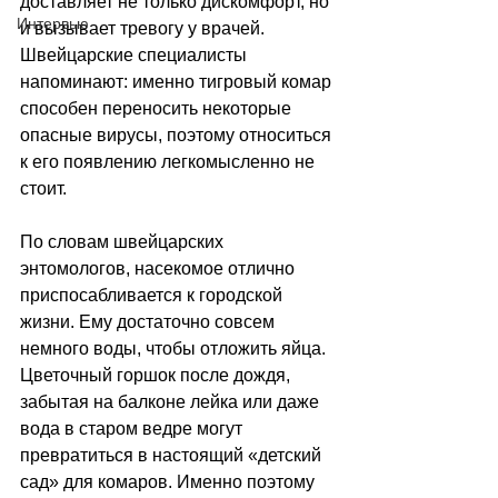
доставляет не только дискомфорт, но 
Интервью
и вызывает тревогу у врачей. 
Швейцарские специалисты 
напоминают: именно тигровый комар 
способен переносить некоторые 
опасные вирусы, поэтому относиться 
к его появлению легкомысленно не 
стоит.
По словам швейцарских 
энтомологов, насекомое отлично 
приспосабливается к городской 
жизни. Ему достаточно совсем 
немного воды, чтобы отложить яйца. 
Цветочный горшок после дождя, 
забытая на балконе лейка или даже 
вода в старом ведре могут 
превратиться в настоящий «детский 
сад» для комаров. Именно поэтому 