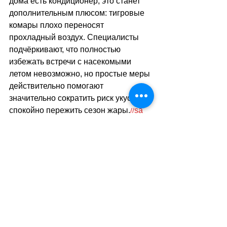
дома есть кондиционер, это станет 
дополнительным плюсом: тигровые 
комары плохо переносят 
прохладный воздух. Специалисты 
подчёркивают, что полностью 
избежать встречи с насекомыми 
летом невозможно, но простые меры 
действительно помогают 
значительно сократить риск укусов и 
спокойно пережить сезон жары.
sa
//
(
ез
)
Теги:
новости швейцарии
природа
здоровье
безопасность
животные
Природа - Климат