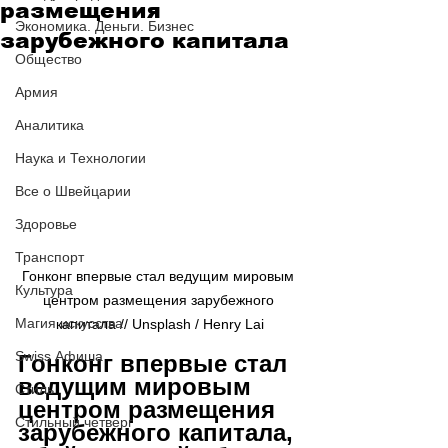
размещения
Экономика. Деньги. Бизнес
зарубежного капитала
Общество
Армия
Аналитика
Наука и Технологии
Все о Швейцарии
Здоровье
Транспорт
Гонконг впервые стал ведущим мировым 
Культура
центром размещения зарубежного 
Магия искусства
капитала // Unsplash / Henry Lai
Swiss Афиша
Гонконг впервые стал 
ведущим мировым 
Стиль
центром размещения 
Стильный четверг
зарубежного капитала, 