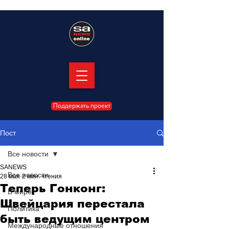
Поддержать проект
Пост
Все новости
SANEWS
Все новости
28 мая
2 мин. чтения
Теперь Гонконг:
В мире
Швейцария перестала
Политика
быть ведущим центром
Международные отношения