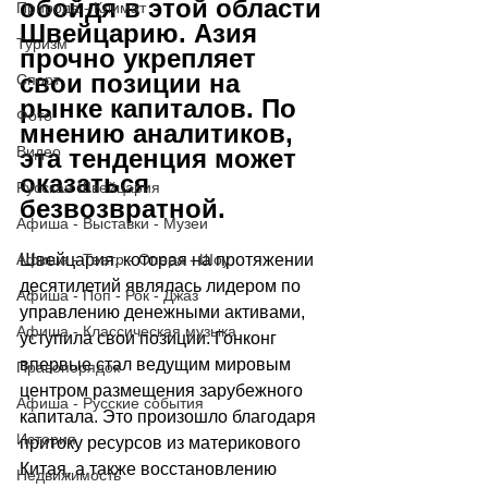
обойдя в этой области 
Природа - Климат
Швейцарию. Азия 
Туризм
прочно укрепляет 
свои позиции на 
Спорт
рынке капиталов. По 
Фото
мнению аналитиков, 
Видео
эта тенденция может 
оказаться 
Русская Швейцария
безвозвратной.
Афиша - Выставки - Музеи
Швейцария, которая на протяжении 
Афиша - Театр - Опера - Шоу
десятилетий являлась лидером по 
Афиша - Поп - Рок - Джаз
управлению денежными активами, 
Афиша - Классическая музыка
уступила свои позиции. Гонконг 
впервые стал ведущим мировым 
Правопорядок
центром размещения зарубежного 
Афиша - Русские события
капитала. Это произошло благодаря 
История
притоку ресурсов из материкового 
Китая, а также восстановлению 
Недвижимость