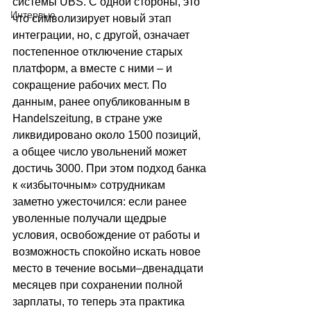
системы UBS. С одной стороны, это 
Интервью
что символизирует новый этап 
интеграции, но, с другой, означает 
постепенное отключение старых 
платформ, а вместе с ними 
–
 и 
сокращение рабочих мест. По 
данным, ранее опубликованным в 
Handelszeitung, в стране уже 
ликвидировано около 1500 позиций, 
а общее число увольнений может 
достичь 3000. При этом подход банка 
к «избыточным» сотрудникам 
заметно ужесточился: если ранее 
уволенные получали щедрые 
условия, освобождение от работы и 
возможность спокойно искать новое 
место в течение восьми–двенадцати 
месяцев при сохранении полной 
зарплаты, то теперь эта практика 