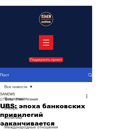
Поддержать проект
Пост
Все новости
SANEWS
Все новости
17 февр.
2 мин. чтения
UBS: эпоха банковских
В мире
привилегий
Политика
заканчивается
Международные отношения