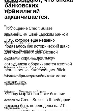
Природа - Климат
банковских 
привилегий 
Туризм
заканчивается.
Спорт
Фото
Поглощение Credit Suisse 
крупнейшим швейцарским банком 
Видео
UBS, которое еще недавно 
Русская Швейцария
подавалось как исторический шанс 
Афиша - Выставки - Музеи
для укрепления финансовой 
системы страны, для тысяч 
Афиша - Театр - Опера - Шоу
сотрудников оборачивается жесткой 
Афиша - Поп - Рок - Джаз
реальностью. Как сообщает Blick, 
Афиша - Классическая музыка
атмосфера внутри банка заметно 
накалилась. 
Правопорядок
Афиша - Русские события
К концу марта почти все бывшие 
клиенты Credit Suisse в Швейцарии 
История
должны быть переведены на ИТ-
Недвижимость