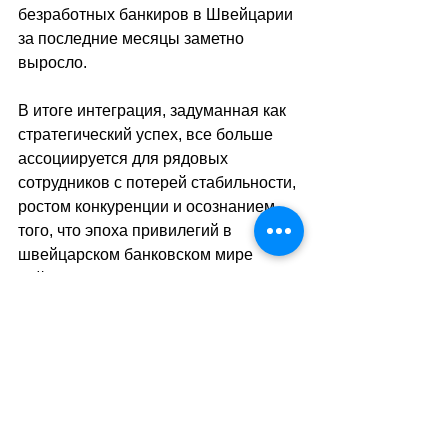
безработных банкиров в Швейцарии 
за последние месяцы заметно 
выросло. 
В итоге интеграция, задуманная как 
стратегический успех, все больше 
ассоциируется для рядовых 
сотрудников с потерей стабильности, 
ростом конкуренции и осознанием 
того, что эпоха привилегий в 
швейцарском банковском мире 
действительно подходит к концу.
sa
//
(
ар
)
Теги:
новости швейцарии
экономика
банки
безработица
Экономика. Деньги. Бизнес