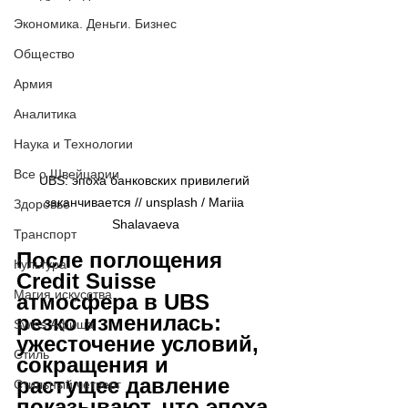
Экономика. Деньги. Бизнес
Общество
Армия
Аналитика
Наука и Технологии
Все о Швейцарии
UBS: эпоха банковских привилегий 
заканчивается // 
unsplash / Mariia 
Здоровье
Shalavaeva
Транспорт
После поглощения 
Культура
Credit Suisse 
Магия искусства
атмосфера в UBS 
резко изменилась: 
Swiss Афиша
ужесточение условий, 
Стиль
сокращения и 
растущее давление 
Стильный четверг
показывают, что эпоха 