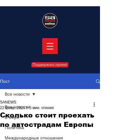
Поддержать проект
Пост
Все новости
SANEWS
Все новости
22 февр. 2025 г.
5 мин. чтения
Сколько стоит проехать
В мире
по автострадам Европы
Политика
Международные отношения