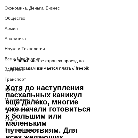
Экономика. Деньги. Бизнес
Общество
Армия
Аналитика
Наука и Технологии
Все о Швейцарии
В большинстве стран за проезд по 
автострадам взимается плата // 
freepik
Здоровье
Транспорт
Хотя до наступления 
Культура
пасхальных каникул 
Магия искусства
ещё далеко, многие 
уже начали готовиться 
Swiss Афиша
к большим или 
Стиль
маленьким 
путешествиям. Для 
Стильный четверг
всех желающих 