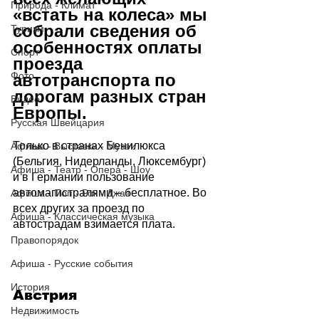
Природа - Климат
«встать на колеса» мы 
собрали сведения об 
Туризм
особенностях оплаты 
Спорт
проезда 
Фото
автотранспорта по 
дорогам разных стран 
Видео
Европы.
Русская Швейцария
Только в странах Бенилюкса 
Афиша - Выставки - Музеи
(Бельгия, Нидерланды, Люксембург) 
Афиша - Театр - Опера - Шоу
и в Германии пользование 
автомагистралями – бесплатное. Во 
Афиша - Поп - Рок - Джаз
всех других за проезд по 
Афиша - Классическая музыка
автострадам взимается плата.
Правопорядок
Афиша - Русские события
История
Австрия
Недвижимость