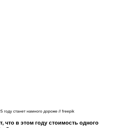
Афиша - Русские события
История
 году станет намного дороже // freepik
т, что в этом году стоимость одного 