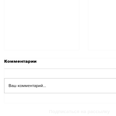
Комментарии
Ваш комментарий...
Швейцарцы назвали
Швейца
наиболее
всё бол
эффективные меры
автомо
Подписаться на рассылку