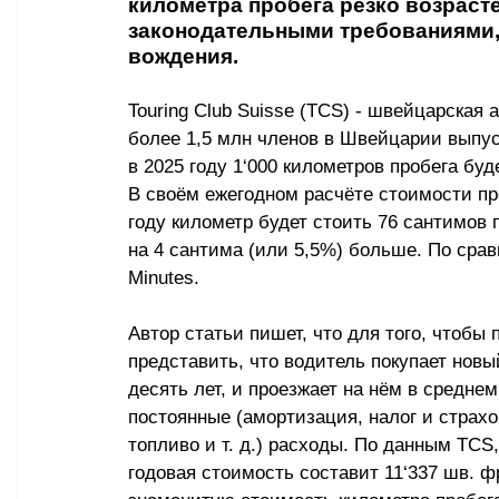
километра пробега резко возрастё
законодательными требованиями,
вождения.
Touring Club Suisse (TCS) - швейцарска
более 1,5 млн членов в Швейцарии выпу
в 2025 году 1
‘000
 километров пробега буде
В своём ежегодном расчёте стоимости проб
году километр будет стоить 76 сантимов 
на 4 сантима (или 5,5%) больше. По срав
Minutes
.
Автор статьи пишет, что для того, чтобы 
представить, что водитель покупает новы
десять лет, и проезжает на нём в среднем
постоянные (амортизация, налог и страхов
топливо и т. д.) расходы. По данным TCS
годовая стоимость составит 11
‘
337 шв. ф