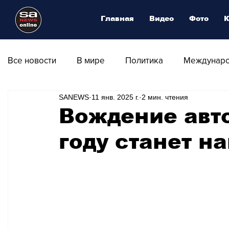
Главная
Видео
Фото
К
Все новости
В мире
Политика
Междунаро
SANEWS
11 янв. 2025 г.
2 мин. чтения
Общество
Армия
Аналитика
Наука и
Вождение авт
году станет н
Транспорт
Культура
Магия искусства
Природа - Климат
Туризм
Спорт
Фот
Афиша - Выставки - Музеи
Афиша - Театр - Оп