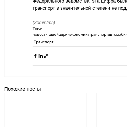
Федерального ведомства, эта цифра был
транспорт в значительной степени не по
(20min
/
тв)
Теги:
новости швейцарии
экономика
транспорт
автомоби
Транспорт
Похожие посты