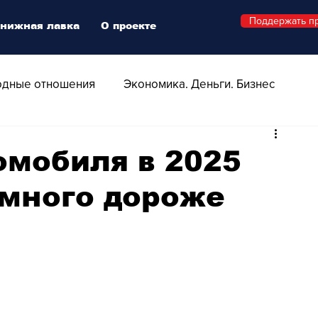
Поддержать п
нижная лавка
О проекте
дные отношения
Экономика. Деньги. Бизнес
 Технологии
Все о Швейцарии
Здоровье
омобиля в 2025
амного дороже
Swiss Афиша
Стиль
Стильный четверг
о
Видео
Русская Швейцария
ера - Шоу
Афиша - Поп - Рок - Джаз