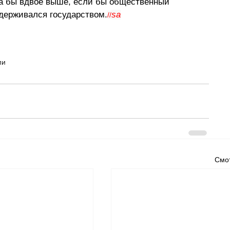
а бы вдвое выше, если бы общественный 
ддерживался государством.
sa
//
ли
Смот