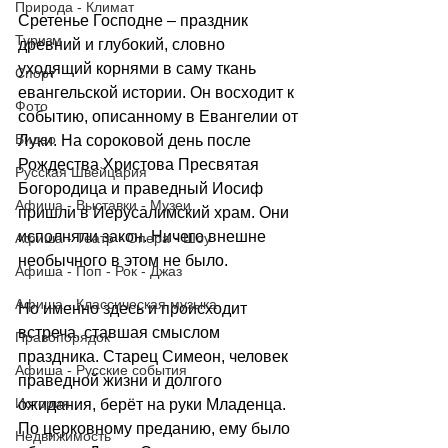
Природа - Климат
Сретенье Господне – праздник 
Туризм
древний и глубокий, словно 
уходящий корнями в саму ткань 
Спорт
евангельской истории. Он восходит к 
Фото
событию, описанному в Евангелии от 
Видео
Луки. На сороковой день после 
Рождества Христова Пресвятая 
Русская Швейцария
Богородица и праведный Иосиф 
Афиша - Выставки - Музеи
пришли в Иерусалимский храм. Они 
исполняли закон. Ничего внешне 
Афиша - Театр - Опера - Шоу
необычного в этом не было.
Афиша - Поп - Рок - Джаз
Афиша - Классическая музыка
Но именно здесь и происходит 
встреча, ставшая смыслом 
Правопорядок
праздника. Старец Симеон, человек 
Афиша - Русские события
праведной жизни и долгого 
История
ожидания, берёт на руки Младенца. 
По церковному преданию, ему было 
Недвижимость