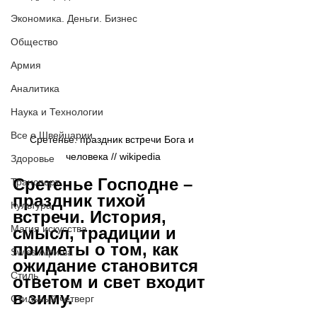
Экономика. Деньги. Бизнес
Общество
Армия
Аналитика
Наука и Технологии
Все о Швейцарии
Сретенье: праздник встречи Бога и 
человека // wikipedia
Здоровье
Сретенье Господне 
–
Транспорт
праздник тихой 
Культура
встречи. История, 
Магия искусства
смысл, традиции и 
приметы о том, как 
Swiss Афиша
ожидание становится 
Стиль
ответом и свет входит 
в зиму.
Стильный четверг