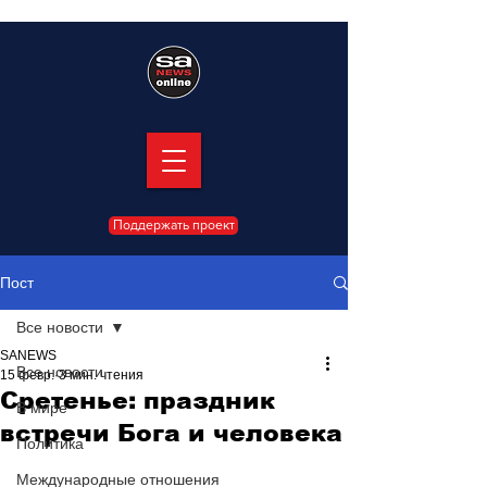
Поддержать проект
Пост
Все новости
SANEWS
Все новости
15 февр.
3 мин. чтения
Сретенье: праздник
В мире
встречи Бога и человека
Политика
Международные отношения